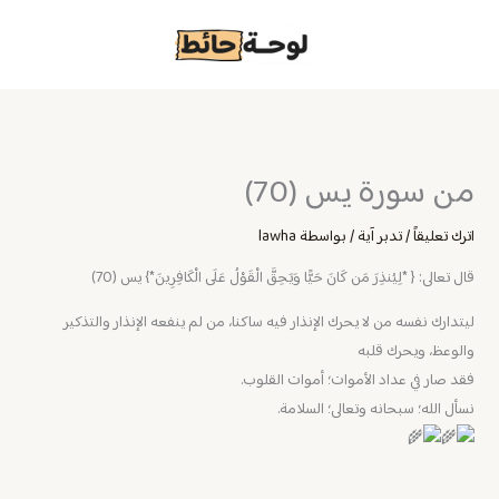
خطي
لى
لمحتوى
من سورة يس (70)
اترك تعليقاً
/
تدبر آية
/ بواسطة
lawha
قال تعالى: { *لِيُنذِرَ مَن كَانَ حَيًّا وَيَحِقَّ الْقَوْلُ عَلَى الْكَافِرِينَ*} يس (70)
‏ليتدارك نفسه من لا يحرك الإنذار فيه ساكنا، من لم ينفعه الإنذار والتذكير
والوعظ، ويحرك قلبه
فقد صار في عداد الأموات؛ أموات القلوب.
نسأل الله؛ سبحانه وتعالى؛ السلامة.