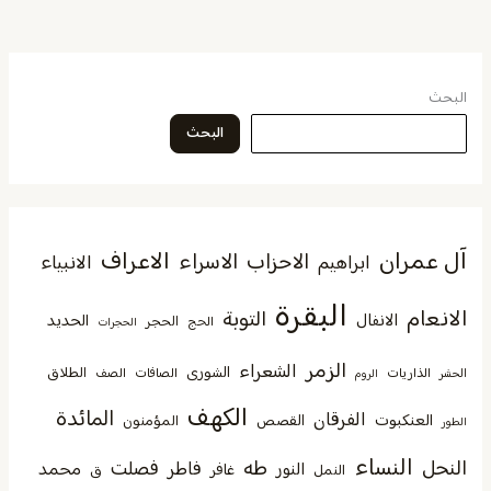
البحث
البحث
آل عمران
الاعراف
الاحزاب
الاسراء
الانبياء
ابراهيم
البقرة
الانعام
التوبة
الانفال
الحديد
الحجر
الحج
الحجرات
الزمر
الشعراء
الشورى
الطلاق
الذاريات
الصافات
الصف
الحشر
الروم
الكهف
المائدة
الفرقان
العنكبوت
القصص
المؤمنون
الطور
النساء
النحل
طه
فصلت
فاطر
محمد
النور
غافر
النمل
ق