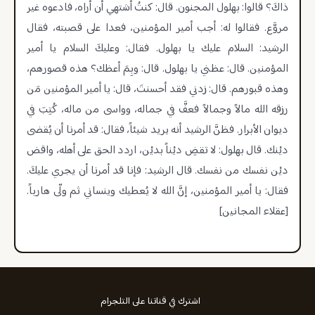
ذاكَ؟ قالوا: بهلول المجنون. قال: كنتُ أشتهي أن أراه، فادعوه غير
مروَّع. فقالوا له: أجب أمير المؤمنين، فعدا على قصبته، فقال
الرشيد: السلام عليك يا بهلول. فقال: وعليكَ السلام يا أمير
المؤمنين. قال: عظني يا بهلول. قال: وبِمَ أعظك؟ هذه قصورهم،
وهذه قبورهم. قال: زدني فقد أحسنتَ، قال: يا أمير المؤمنين مَن
رزقه الله مالاً وجمالاً فعفَّ في جماله، وواسى من ماله، كُتِبَ في
ديوان الأبرار. فظنَّ الرشيد أنه يريد شيئاً، فقال: قد أمرنا أن يُقضى
ديْنك. قال بهلول: لا تقضِ ديْناً بديْن، اردد الحق على أهله، واقض
ديْن نفسك من نفسك. قال الرشيد: فإنا قد أمرنا أن يجري عليكَ.
فقال: يا أمير المؤمنين، إنَّ الله لا يُعطيك وينساني ثم ولّى هارباً.
[عقلاء المجانين]
اشترك في قناتنا على التلجرام