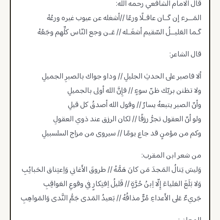
قال الامام الشافعي رحمه الله:
المَـــرء إن كَــان عاقــلًا ورعًا //أشغله عن عيوب غيره ورعُهْ
كَـما العَليـــلُ السّقيم أشغَــله // عَــن وجع النّاس كلِّهم وجَعُهْ
قال الشاعر:
ألا فاصبر على الحدثِ الجليلِ // وداو جواك بالصبرِ الجميلِ
ولا تظنن بربّك ظنّ سوءٍ // فإِنَّ الله أولى بالجميلِ
وأنّ الصبر يتبعهُ يسارٌ // وقول الله أصدقُ كل قيلِ
ولو أنّ العقول تجرُّ رزقًا // لكان الرزق عند ذوي العقولِ
وكم من مؤمنٍ قد جاع يومًا // سيروى من مزاج السلسبيلِ
من شعر ابن المقرب:
وَليسَ يَنالُ المَجدَ مَن كانَ هَمُّهُ // طروقَ الأَغاني وَاِعتِناق الحَبائِبِ
وَلا بَلَغَ العَلياءَ إِلّا اِبنُ حُرَّةٍ // قَليلُ اِفتِكارٍ في وقوعِ العَواقِبِ
جَريءٌ عَلى الأَعداءِ مُرٌّ مذاقُهُ // بَعيدُ المَدى جَمُّ النَّدى وَالمَواهِبِ