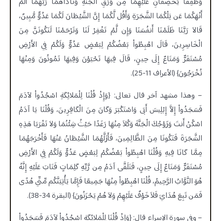
وَطَفِقَا يَخْصِفَانِ عَلَيْهِمَا مِن وَرَقِ الْجَنَّةِ وَنَادَاهُمَا رَبُّهُمَا أَلَمْ
أَنْهَكُمَا عَن تِلْكُمَا الشَّجَرَةِ وَأَقُل لَّكُمَا إِنَّ الشَّيْطَانَ لَكُمَا عَدُوٌّ مُّبِينٌ،
قَالاَ رَبَّنَا ظَلَمْنَا أَنفُسَنَا وَإِن لَّمْ تَغْفِرْ لَنَا وَتَرْحَمْنَا لَنَكُونَنَّ مِنَ
الْخَاسِرِينَ، قَالَ اهْبِطُواْ بَعْضُكُمْ لِبَعْضٍ عَدُوٌّ وَلَكُمْ فِي الأَرْضِ
مُسْتَقَرٌّ وَمَتَاعٌ إِلَى حِينٍ، قَالَ فِيهَا تَحْيَوْنَ وَفِيهَا تَمُوتُونَ وَمِنْهَا
تُخْرَجُونَ} (الأعراف 11-25).
– وهذا مشهد آخر قال تعالى: {وَإِذْ قُلْنَا لِلْمَلائِكَةِ اسْجُدُواْ لآدَمَ
فَسَجَدُواْ إِلاَّ إِبْلِيسَ أَبَى وَاسْتَكْبَرَ وَكَانَ مِنَ الْكَافِرِينَ، وَقُلْنَا يَا آدَمُ
اسْكُنْ أَنتَ وَزَوْجُكَ الْجَنَّةَ وَكُلاَ مِنْهَا رَغَدًا حَيْثُ شِئْتُمَا وَلاَ تَقْرَبَا هَذِهِ
الشَّجَرَةَ فَتَكُونَا مِنَ الظَّالِمِينَ، فَأَزَلَّهُمَا الشَّيْطَانُ عَنْهَا فَأَخْرَجَهُمَا
مِمَّا كَانَا فِيهِ وَقُلْنَا اهْبِطُواْ بَعْضُكُمْ لِبَعْضٍ عَدُوٌّ وَلَكُمْ فِي الأَرْضِ
مُسْتَقَرٌّ وَمَتَاعٌ إِلَى حِينٍ، فَتَلَقَّى آدَمُ مِن رَّبِّهِ كَلِمَاتٍ فَتَابَ عَلَيْهِ إِنَّهُ
هُوَ التَّوَّابُ الرَّحِيمُ، قُلْنَا اهْبِطُواْ مِنْهَا جَمِيعًا فَإِمَّا يَأْتِيَنَّكُم مِّنِّي هُدًى
فَمَن تَبِعَ هُدَايَ فَلاَ خَوْفٌ عَلَيْهِمْ وَلاَ هُمْ يَحْزَنُونَ} (البقرة 34-38).
– وفي سورة الإسراء قال: {وَإِذْ قُلْنَا لِلْمَلائِكَةِ اسْجُدُواْ لآدَمَ فَسَجَدُواْ