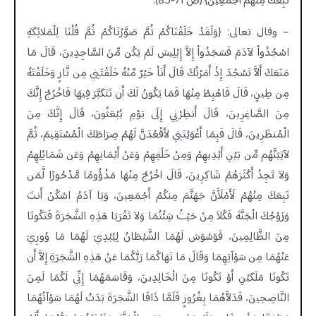
تَبِعَكَ مِنْهُمْ أَجْمَعِينَ} (ص 71-85).
– وقال تعالى: {وَلَقَدْ خَلَقْنَاكُمْ ثُمَّ صَوَّرْنَاكُمْ ثُمَّ قُلْنَا لِلْمَلائِكَةِ
اسْجُدُواْ لآدَمَ فَسَجَدُواْ إِلاَّ إِبْلِيسَ لَمْ يَكُن مِّنَ السَّاجِدِينَ، قَالَ مَا
مَنَعَكَ أَلاَّ تَسْجُدَ إِذْ أَمَرْتُكَ قَالَ أَنَاْ خَيْرٌ مِّنْهُ خَلَقْتَنِي مِن نَّارٍ وَخَلَقْتَهُ
مِن طِينٍ، قَالَ فَاهْبِطْ مِنْهَا فَمَا يَكُونُ لَكَ أَن تَتَكَبَّرَ فِيهَا فَاخْرُجْ إِنَّكَ
مِنَ الصَّاغِرِينَ، قَالَ أَنظِرْنِي إِلَى يَوْمِ يُبْعَثُونَ، قَالَ إِنَّكَ مِنَ
الْمُنظَرِينَ، قَالَ فَبِمَا أَغْوَيْتَنِي لأَقْعُدَنَّ لَهُمْ صِرَاطَكَ الْمُسْتَقِيمَ، ثُمَّ
لآتِيَنَّهُم مِّن بَيْنِ أَيْدِيهِمْ وَمِنْ خَلْفِهِمْ وَعَنْ أَيْمَانِهِمْ وَعَن شَمَائِلِهِمْ
وَلاَ تَجِدُ أَكْثَرَهُمْ شَاكِرِينَ، قَالَ اخْرُجْ مِنْهَا مَذْؤُومًا مَّدْحُورًا لَّمَن
تَبِعَكَ مِنْهُمْ لَأَمْلَأَنَّ جَهَنَّمَ مِنكُمْ أَجْمَعِينَ، وَيَا آدَمُ اسْكُنْ أَنتَ
وَزَوْجُكَ الْجَنَّةَ فَكُلاَ مِنْ حَيْثُ شِئْتُمَا وَلاَ تَقْرَبَا هَذِهِ الشَّجَرَةَ فَتَكُونَا
مِنَ الظَّالِمِينَ، فَوَسْوَسَ لَهُمَا الشَّيْطَانُ لِيُبْدِيَ لَهُمَا مَا وُورِيَ
عَنْهُمَا مِن سَوْآتِهِمَا وَقَالَ مَا نَهَاكُمَا رَبُّكُمَا عَنْ هَذِهِ الشَّجَرَةِ إِلاَّ أَن
تَكُونَا مَلَكَيْنِ أَوْ تَكُونَا مِنَ الْخَالِدِينَ، وَقَاسَمَهُمَا إِنِّي لَكُمَا لَمِنَ
النَّاصِحِينَ، فَدَلاَّهُمَا بِغُرُورٍ فَلَمَّا ذَاقَا الشَّجَرَةَ بَدَتْ لَهُمَا سَوْآتُهُمَا