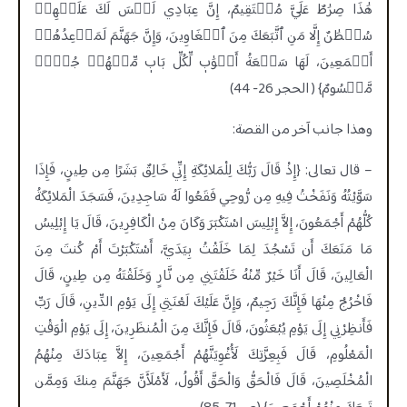
هَٰذَا صِرَٰطٌ عَلَيَّ مُسۡتَقِيمٌ، إِنَّ عِبَادِي لَيۡسَ لَكَ عَلَيۡهِمۡ
سُلۡطَٰنٌ إِلَّا مَنِ ٱتَّبَعَكَ مِنَ ٱلۡغَاوِينَ، وَإِنَّ جَهَنَّمَ لَمَوۡعِدُهُمۡ
أَجۡمَعِينَ، لَهَا سَبۡعَةُ أَبۡوَٰبٖ لِّكُلِّ بَابٖ مِّنۡهُمۡ جُزۡءٞ
مَّقۡسُومٌ} ( الحجر 26- 44)
وهذا جانب آخر من القصة:
– قال تعالى: {إِذْ قَالَ رَبُّكَ لِلْمَلائِكَةِ إِنِّي خَالِقٌ بَشَرًا مِن طِينٍ، فَإِذَا
سَوَّيْتُهُ وَنَفَخْتُ فِيهِ مِن رُّوحِي فَقَعُوا لَهُ سَاجِدِينَ، فَسَجَدَ الْمَلائِكَةُ
كُلُّهُمْ أَجْمَعُونَ، إِلاَّ إِبْلِيسَ اسْتَكْبَرَ وَكَانَ مِنْ الْكَافِرِينَ، قَالَ يَا إِبْلِيسُ
مَا مَنَعَكَ أَن تَسْجُدَ لِمَا خَلَقْتُ بِيَدَيَّ، أَسْتَكْبَرْتَ أَمْ كُنتَ مِنَ
الْعَالِينَ، قَالَ أَنَا خَيْرٌ مِّنْهُ خَلَقْتَنِي مِن نَّارٍ وَخَلَقْتَهُ مِن طِينٍ، قَالَ
فَاخْرُجْ مِنْهَا فَإِنَّكَ رَجِيمٌ، وَإِنَّ عَلَيْكَ لَعْنَتِي إِلَى يَوْمِ الدِّينِ، قَالَ رَبِّ
فَأَنظِرْنِي إِلَى يَوْمِ يُبْعَثُونَ، قَالَ فَإِنَّكَ مِنَ الْمُنظَرِينَ، إِلَى يَوْمِ الْوَقْتِ
الْمَعْلُومِ، قَالَ فَبِعِزَّتِكَ لَأُغْوِيَنَّهُمْ أَجْمَعِينَ، إِلاَّ عِبَادَكَ مِنْهُمُ
الْمُخْلَصِينَ، قَالَ فَالْحَقُّ وَالْحَقَّ أَقُولُ، لَأَمْلَأَنَّ جَهَنَّمَ مِنكَ وَمِمَّن