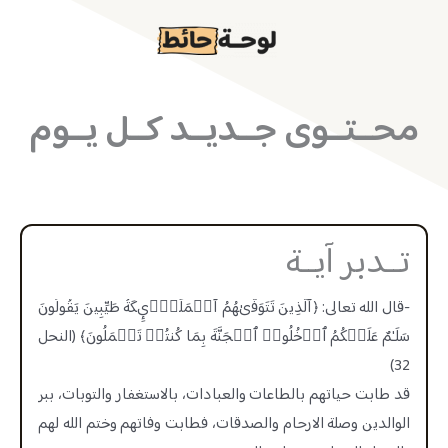
خطي
لى
لمحتوى
محــتــوى جــديــد كــل يــوم
تــدبر آيــة
-قال الله تعالى: ﴿ٱلَّذِینَ تَتَوَفَّىٰهُمُ ٱلۡمَلَـٰۤىِٕكَةُ طَیِّبِینَ یَقُولُونَ
سَلَـٰمٌ عَلَیۡكُمُ ٱدۡخُلُوا۟ ٱلۡجَنَّةَ بِمَا كُنتُمۡ تَعۡمَلُونَ﴾ (النحل
32)
قد ‏طابت حياتهم بالطاعات والعبادات، بالاستغفار والتوبات، ببر
الوالدين وصلة الارحام والصدقات، فطابت وفاتهم وختم الله لهم