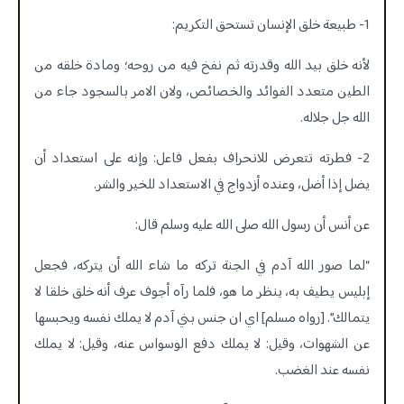
1- طبيعة خلق الإنسان تستحق التكريم:
لأنه خلق بيد الله وقدرته ثم نفخ فيه من روحه؛ ومادة خلقه من
الطين متعدد الفوائد والخصائص، ولان الامر بالسجود جاء من
الله جل جلاله.
2- فطرته تتعرض للانحراف بفعل فاعل: وإنه على استعداد أن
يضل إذا أضل، وعنده أزدواج في الاستعداد للخير والشر.
عن أنس أن رسول الله صلى الله عليه وسلم قال:
“لما صور الله آدم في الجنة تركه ما شاء الله أن يتركه، فجعل
إبليس يطيف به، ينظر ما هو، فلما رآه أجوف عرف أنه خلق خلقا لا
يتمالك”. [رواه مسلم] اي ان جنس بني آدم لا يملك نفسه ويحبسها
عن الشهوات، وقيل: لا يملك دفع الوسواس عنه، وقيل: لا يملك
نفسه عند الغضب.