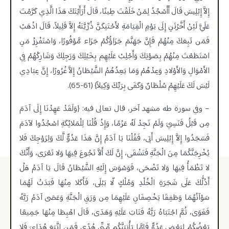
إِلاَّ إِبْلِيسَ قَالَ أَأَسْجُدُ لِمَنْ خَلَقْتَ طِينًا، قَالَ أَرَأَيْتَكَ هَذَا الَّذِي كَرَّمْتَ
عَلَيَّ لَئِنْ أَخَّرْتَنِ إِلَى يَوْمِ الْقِيَامَةِ لأَحْتَنِكَنَّ ذُرِّيَّتَهُ إِلاَّ قَلِيلاً، قَالَ اذْهَبْ
فَمَن تَبِعَكَ مِنْهُمْ فَإِنَّ جَهَنَّمَ جَزَاؤُكُمْ جَزَاء مَّوْفُورًا، وَاسْتَفْزِزْ مَنِ
اسْتَطَعْتَ مِنْهُمْ بِصَوْتِكَ وَأَجْلِبْ عَلَيْهِم بِخَيْلِكَ وَرَجِلِكَ وَشَارِكْهُمْ فِي
الأَمْوَالِ وَالأَوْلادِ وَعِدْهُمْ وَمَا يَعِدُهُمُ الشَّيْطَانُ إِلاَّ غُرُورًا، إِنَّ عِبَادِي
لَيْسَ لَكَ عَلَيْهِمْ سُلْطَانٌ وَكَفَى بِرَبِّكَ وَكِيلاً} (61-65).
– وفي سورة طه مشهد آخر، قال تعالى فيه: {وَلَقَدْ عَهِدْنَا إِلَى آدَمَ
مِن قَبْلُ فَنَسِيَ وَلَمْ نَجِدْ لَهُ عَزْمًا، وَإِذْ قُلْنَا لِلْمَلائِكَةِ اسْجُدُوا لآدَمَ
فَسَجَدُوا إِلاَّ إِبْلِيسَ أَبَى، فَقُلْنَا يَا آدَمُ إِنَّ هَذَا عَدُوٌّ لَّكَ وَلِزَوْجِكَ فَلا
يُخْرِجَنَّكُمَا مِنَ الْجَنَّةِ فَتَشْقَى، إِنَّ لَكَ أَلاَّ تَجُوعَ فِيهَا وَلا تَعْرَى، وَأَنَّكَ
لا تَظْمَأُ فِيهَا وَلا تَضْحَى، فَوَسْوَسَ إِلَيْهِ الشَّيْطَانُ قَالَ يَا آدَمُ هَلْ
أَدُلُّكَ عَلَى شَجَرَةِ الْخُلْدِ وَمُلْكٍ لّا يَبْلَى، فَأَكَلا مِنْهَا فَبَدَتْ لَهُمَا
سَوْآتُهُمَا وَطَفِقَا يَخْصِفَانِ عَلَيْهِمَا مِن وَرَقِ الْجَنَّةِ وَعَصَى آدَمُ رَبَّهُ
فَغَوَى، ثُمَّ اجْتَبَاهُ رَبُّهُ فَتَابَ عَلَيْهِ وَهَدَى، قَالَ اهْبِطَا مِنْهَا جَمِيعًا
بَعْضُكُمْ لِبَعْضٍ عَدُوٌّ فَإِمَّا يَأْتِيَنَّكُم مِّنِّي هُدًى فَمَنِ اتَّبَعَ هُدَايَ فَلا