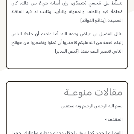
يَتسلَّط على مُحسنٍ مُتصدّق، وإن أصابه شيءٌ من ذلك، كان
مُعامَلًا فيه باللطف والمعونة والتأييد وكانت له فيه العاقبة
الحميدة. [بدائع الفوائد]
-قال الفضيل بن عياض رحمه الله: أما علمتم أن حاجة الناس
إليكم نعمة من الله عليكم فاحذروا أن تملوا وتضجروا من حوائج
الناس فتصير النعم نقمًا. [فيض القدير]
مقالات منوعــة
بسم الله الرحمن الرحيم وبه نستعين
المقدمة:-
اللهم لك الحمد كما ينبغي لجلال وجهك وعظيم سلطانك، حمدا