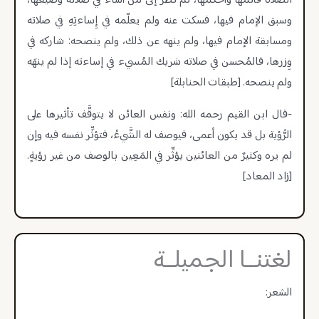
الصّلاة فأتمّها وأحكمها، ثُمّ نظر إلى من أساء في صلاته وضَيّعها،
وسبق الإمام فيها، فسكت عنه ولم يعلّمه في إِساءتِهِ في صلاته
ومسابقة الإمام فيها، ولم ينهه عن ذلك، ولم ينصحه: شاركه في
وِزرها، فالمُحسن في صلاته شريك المُسيء في إساءته إذا لم ينهَه
ولم ينصحه. [طبقات الحنابلة]
-قال ابن القيم رحمه الله: ونفس العائن لا يتوقَّف تأثيرها على
الرُّؤية بل قد يكون أعمى، فيوصف له الشَّيءُ، فتؤثِّر نفسه فيه وإن
لم يره وكثيرٌ من العائنين يؤثِّر في المَعِين بالوصف من غير رؤيةٍ.
[زاد المعاد]
لغتنــا الجميلــة
الشعر: