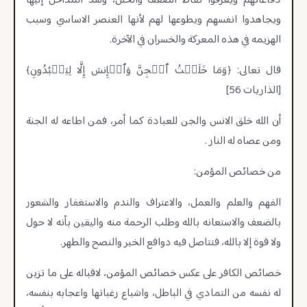
دفاعاتهم ويعرفوا نقاط الضعف والخلل، وسد المداخل إليها
ويجاهدوا انفسهم ويطوعها لهم لأنها العنصر الاساسي وسبب
الهزيمه في هذه المعركة والخسران في الآخرة.
قال تعالى: ﴿وَمَا خَلَقۡتُ ٱلۡجِنَّ وَٱلۡإِنسَ إِلَّا لِیَعۡبُدُونِ﴾
[الذاريات 56]
أن الله خلق الانس والجن للعبادة كما أمر، فمن اطاعه له الجنة
ومن عصاه له النار .
من خصائص المؤمن:
الفهم والعلم والعمل، والاعتراف والندم والاستغفار والشعور
بالضعف والاستعانه بالله وطلب الرحمة منه واليقين بأنه لا حول
ولا قوة إلا بالله، فتتاصل فيه دوافع الخير والنصح والطهر.
خصائص الكافر على عكس خصائص المؤمن، لاقباله على ما تزين
له نفسه من التمادي في الباطل، واشباع رغباتها واعجابه بنفسه،