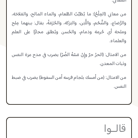
المعاني:
من معاني (المِلْحُ): ما يُطَيِّبُ الطّعام، والماء المالح، والمَلاحَة،
والرَّضاع، والشَّحْم، واللَّبَن، والبَرَكة، والحُرْمَةُ، يقال: بينهما مِلح
وملحة أي حُرمة وذمام، والحُسن ويُطلق مجازًا على العلم
والعلماء.
من الامثال: (الحرُ حرٌ وإِنْ مَسًهُ الضُرُ) يضرب في مدح عزة النفس
وثبات المعدن.
من الامثال: (من أمسك بلجام فرسه أمن السقوط) يضرب في ضبط
النفس.
قالــوا