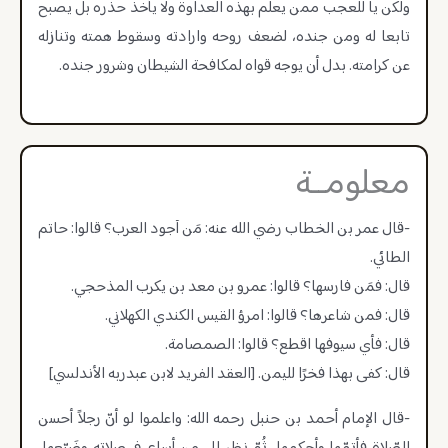
ولكن يا للعجب ممن يعلم بهذه العداوة ولا يأخذ حذره بل يصبح
تابعا له ومن جنده، لضعف روحه وارادته وسقوط همته وتنازله
عن كرامته. بدل أن يوجه قواه لمكافحة الشيطان وشرور جنده.
معلومــة
-قال عمر بن الخطاب رضي الله عنه: مَن أجود العرب؟ قالوا: حاتم
الطائي.
قال: فمَن فارسها؟ قالوا: عمرو بن معد بن يكرب المذحجي.
قال: فمن شاعرها؟ قالوا: امرؤ القيس الكندي الكهلاني.
قال: فأي سيوفها اقطع؟ قالوا: الصمصامة.
قال: كفى بهذا فخرًا لليمن. [العقد الفريد لابن عبدربه الأندلسي]
-قال الإمام أحمد بن حنبل رحمه الله: واعلموا لو أنّ رجلاً أحسن