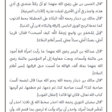
*قال الحسن بن علي رضِيَ الله عنهما: لو أنّ رجُلاً شتمني في أذني
هذه، واعتذر في أذني الأخرى لقبلت عذره. [الآداب الشرعية].
*قال مالك بن دينار رحمه اللّٰه: البكاء على الخطيئة؛ يحط الذنوب
كما تحط الريح الورق اليابس. [الرقة والبكاء لابن أبي الدنيا].
*قِيلَ لِمُحَمَدٍ بنِ وَاسِع رَحِمَهُ اللّٰه: كيف أصبحت؟ فقال: قريبا
أجلي، بعيدًا أملي, سيئاً عملي. [سير أعلام النبلاء].
*قال عبدالله بن الزبير رضي الله عنهما: ما رأيت امرأة قط أجود
من عائشة وأسماء، وبعث معاوية إلى أم المؤمنين عائشة رضي
الله عنهما بمئة ألف، فوالله ما أمست حتى فرقتها. [سير أعلام
النبلاء].
*قال مالك بن دينار رحمه الله: رحم الله عبدا قال لنفسه: ألست
صاحبة كذا؟ ألست صاحبة كذا، ثم ذمها، ثم خطمها، ثم ألزمها
كتاب الله تعالى، فكان لها قائدا. [اعتلال القوب].
*قال سفيان الثوري رحمه الله: احذر سخط الله في ثلاث؛ احذر أن
تُقصِّر فيما أمرك. واحذر أن يراك وأنت لا تَرضى بما قسَم لك. وأن