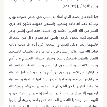
يَضِلُّ وَلا يَشْقَى} (115-123).
فيا للحقد والحسد الذي امتلا به إبليس حتى جيش جيوشه وبين
وسائله فعلا انه عات ومتمرد واستحق عقوبته. فيكون قد جرى
القدر من الله العزيز الحكيم في الابتلاء، فقد ابتلي إبليس بامر
السجود لآدم سجود تكريم، وابتلي آدم بعدم الاكل من الشجرة،
فكليهما رسبا، ولكن الفرق في النتيجة، فإن آدم أقر بذنبه وتاب
فتاب الله عليه، ولكن إبليس جادل الله عز وجل واستكبر فاستحق
اللعن والطرد. فتمحض للشر وجيش جيوشه للانتقام من آدم
وذريته، لانه اعتبره السبب في طرده من رحمة الله. فبانت المعركة
باطرافها أهل الإيمان والحق من آدم وذريته، وعدوه أهل الضلالة
من ابليس وجنده، وميدانها الارض وادواتها المادية والمعنوية
متاحة للطرفين. واعلن الشيطان منهجه وطريقه، وأقسم بعزة الله
ليغويهم إلا من ليس له سلطان عليه، لعجزه من بلوغ غايته عليهم،
لأنهم آمنوا وعبدوا الله حق العبادة. فعلى آدم وذريته أن يقووا