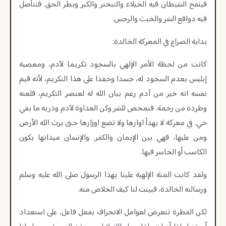
فينفخ الشيطان فيه الخيلاء والتبختر والكبر وبطر الحق. فتتأصل
فيه دوافع الشر والخبث والرجس.
بداية الصراع في المعركة الخالدة:
كانت من لحظة الأمر الإلهي بالسجود تكريما لآدم، ومعصية
إبليس بعدم السجود له، حسدا وحقدا على هذا التكريم، لأنه قيم
نفسه انه خير من آدم رغم بيان الله له لعنصر التكريم، فلعنه
وطرده من رحمة. فتمحض للشر وكن العداوة لآدم وذريه ما بقي
حي. في معركة لا يهدأ اوارها ولا تضع اوزارها حتى يرث الله الأرض
ومن عليها، فهي بين الإيمان والكفر. والإنسان ميدانها يكون
الكاسب أو الخاسر فيها.
ولقد كانت المنة الإلهية علينا بهذا الرسول صلى الله عليه وسلم
ورسالته الخالدة، فبينت لنا كيف الخلاص منه.
لكن الفطرة تتعرض لعوامل الانحراف بفعل فاعل، على استعداد