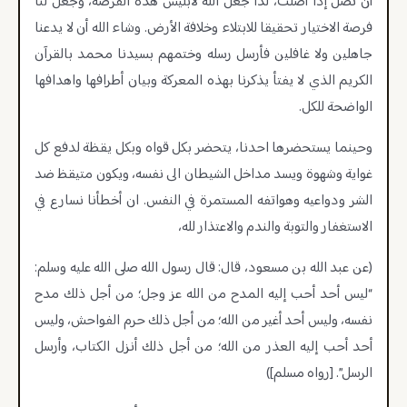
أن تضل إذا أضلت، لذا جعل الله لابليس هذه الفرصة، وجعل لنا
فرصة الاختيار تحقيقا للابتلاء وخلافة الأرض. وشاء الله أن لا يدعنا
جاهلين ولا غافلين فأرسل رسله وختمهم بسيدنا محمد بالقرآن
الكريم الذي لا يفتأ يذكرنا بهذه المعركة وبيان أطرافها واهدافها
الواضحة للكل.
وحينما يستحضرها احدنا، يتحضر بكل قواه وبكل يقظة لدفع كل
غواية وشهوة ويسد مداخل الشيطان الى نفسه، ويكون متيقظ ضد
الشر ودواعيه وهواتفه المستمرة في النفس. ان أخطأنا نسارع في
الاستغفار والتوبة والندم والاعتذار لله،
(عن عبد الله بن مسعود، قال: قال رسول الله صلى الله عليه وسلم:
“ليس أحد أحب إليه المدح من الله عز وجل؛ من أجل ذلك مدح
نفسه، وليس أحد أغير من الله؛ من أجل ذلك حرم الفواحش، وليس
أحد أحب إليه العذر من الله؛ من أجل ذلك أنزل الكتاب، وأرسل
الرسل”. [رواه مسلم])