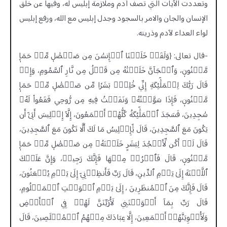
وتعددت الآيات التي تصف آدم وملازمة إبليس له، وفيها عن خلق
الإنسان والجان والامر بالسجود وجدل إبليس مع الله، ورفع إبليس
لواء العداء لآدم وذريته.
-قال تعالى: {وَلَقَدۡ خَلَقۡنَا ٱلۡإِنسَٰنَ مِن صَلۡصَٰلٖ مِّنۡ حَمَإٖ
مَّسۡنُونٖ، وَٱلۡجَآنَّ خَلَقۡنَٰهُ مِن قَبۡلُ مِن نَّارِ ٱلسَّمُومِ، وَإِذۡ
قَالَ رَبُّكَ لِلۡمَلَٰٓئِكَةِ إِنِّي خَٰلِقُۢ بَشَرٗا مِّن صَلۡصَٰلٖ مِّنۡ حَمَإٖ
مَّسۡنُونٖ، فَإِذَا سَوَّيۡتُهُۥ وَنَفَخۡتُ فِيهِ مِن رُّوحِي فَقَعُواْ لَهُۥ
سَٰجِدِينَ، فَسَجَدَ ٱلۡمَلَٰٓئِكَةُ كُلُّهُمۡ أَجۡمَعُونَ، إِلَّآ إِبۡلِيسَ أَبَىٰٓ أَن
يَكُونَ مَعَ ٱلسَّٰجِدِينَ، قَالَ يَٰٓإِبۡلِيسُ مَا لَكَ أَلَّا تَكُونَ مَعَ ٱلسَّٰجِدِينَ،
قَالَ لَمۡ أَكُن لِّأَسۡجُدَ لِبَشَرٍ خَلَقۡتَهُۥ مِن صَلۡصَٰلٖ مِّنۡ حَمَإٖ
مَّسۡنُونٖ، قَالَ فَٱخۡرُجۡ مِنۡهَا فَإِنَّكَ رَجِيمٞ، وَإِنَّ عَلَيۡكَ
ٱللَّعۡنَةَ إِلَىٰ يَوۡمِ ٱلدِّينِ، قَالَ رَبِّ فَأَنظِرۡنِيٓ إِلَىٰ يَوۡمِ يُبۡعَثُونَ،
قَالَ فَإِنَّكَ مِنَ ٱلۡمُنظَرِينَ ، إِلَىٰ يَوۡمِ ٱلۡوَقۡتِ ٱلۡمَعۡلُومِ،
قَالَ رَبِّ بِمَآ أَغۡوَيۡتَنِي لَأُزَيِّنَنَّ لَهُمۡ فِي ٱلۡأَرۡضِ
وَلَأُغۡوِيَنَّهُمۡ أَجۡمَعِينَ، إِلَّا عِبَادَكَ مِنۡهُمُ ٱلۡمُخۡلَصِينَ، قَالَ