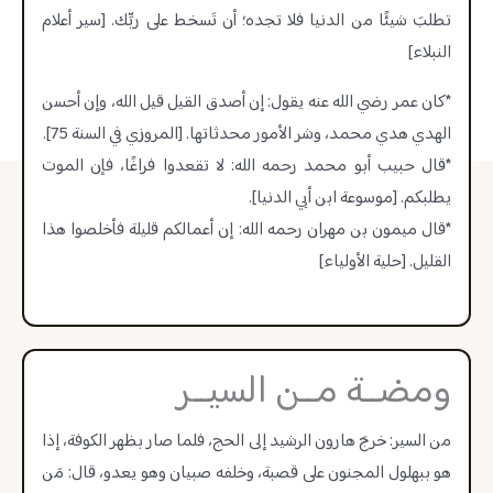
تطلبَ شيئًا من الدنيا فلا تجده؛ أن تَسخط على ربِّك. [سير أعلام
النبلاء]
*كان عمر رضي الله عنه يقول: إن أصدق القيل قيل الله، وإن أحسن
الهدي هدي محمد، وشر الأمور محدثاتها. [المروزي في السنة 75].
*قال حبيب أبو محمد رحمه الله: لا تقعدوا فراغًا، فإن الموت
يطلبكم. [موسوعة ابن أبي الدنيا].
*قال ميمون بن مهران رحمه الله: إن أعمالكم قليلة فأخلصوا هذا
القليل. [حلية الأولياء]
ومضــة مــن السيــر
من السير: خرجَ هارون الرشيد إلى الحج، فلما صار بظهر الكوفة، إذا
هو ببهلول المجنون على قصبة، وخلفه صبيان وهو يعدو، قال: مَن