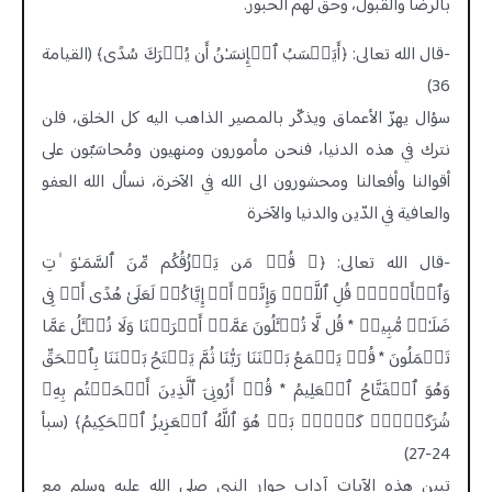
بالرضا والقبول، وحق لهم الحبور.
-قال الله تعالى: ﴿أَیَحۡسَبُ ٱلۡإِنسَـٰنُ أَن یُتۡرَكَ سُدًى﴾ (القيامة
36)
‏‏سؤال يهزّ الأعماق ويذكّر بالمصير الذاهب اليه كل الخلق، فلن
نترك في هذه الدنيا، فنحن مأمورون ومنهيون ‏ومُحاسَبٌون على
أقوالنا وأفعالنا ومحشورون الى الله في الآخرة، ‏نسأل الله العفو
والعافية في الدّين والدنيا والآخرة
-قال الله تعالى: ﴿۞ قُلۡ مَن یَرۡزُقُكُم مِّنَ ٱلسَّمَـٰوَ ٰ⁠تِ
وَٱلۡأَرۡضِۖ قُلِ ٱللَّهُۖ وَإِنَّاۤ أَوۡ إِیَّاكُمۡ لَعَلَىٰ هُدًى أَوۡ فِی
ضَلَـٰلࣲ مُّبِینࣲ * قُل لَّا تُسۡـَٔلُونَ عَمَّاۤ أَجۡرَمۡنَا وَلَا نُسۡـَٔلُ عَمَّا
تَعۡمَلُونَ * قُلۡ یَجۡمَعُ بَیۡنَنَا رَبُّنَا ثُمَّ یَفۡتَحُ بَیۡنَنَا بِٱلۡحَقِّ
وَهُوَ ٱلۡفَتَّاحُ ٱلۡعَلِیمُ * قُلۡ أَرُونِیَ ٱلَّذِینَ أَلۡحَقۡتُم بِهِۦ
شُرَكَاۤءَۖ كَلَّاۚ بَلۡ هُوَ ٱللَّهُ ٱلۡعَزِیزُ ٱلۡحَكِیمُ﴾ (سبأ
24-27)
تبين هذه الآيات آداب حوار النبي صلى الله عليه وسلم مع