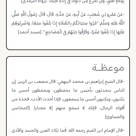
بِوَجْهٍ طَلْقٍ، وَأَنْ تُفْرِغَ مِنْ دَلْوِكَ فِي إِنَاءِ أَخِيكَ”. [رواه الترمذي]
-عَنْ عَمْرِو بْنِ شُعَيْبٍ، عَنْ أَبِيهِ، عَنْ جَدِّهِ، قَالَ: قَالَ رَسُولُ اللَّهِ صَلَّى
اللَّهُ عَلَيْهِ وَسَلَّمَ: “مُرُوا صِبْيَانَكُمْ بِالصَّلَاةِ إِذَا بَلَغُوا سَبْعًا، وَاضْرِبُوهُمْ
عَلَيْهَا إِذَا بَلَغُوا عَشْرًا، وَفَرِّقُوا بَيْنَهُمْ فِي الْمَضَاجِعِ “. [مسند أحمد]
موعظــة
-قال الشيخ إبراهيم بن محمد البيهقي: قال مصعب بن الزبير: إن
الناس يتحدثون بأحسن ما يحفظون، ويحفظون أحسن ما
يكتبون، ويكتبون أحسن ما يسمعون، فإذا أخذت الأدب، فخذه من
أفواه الرجال، فإنك لا تسمع منهم إلا مختارا. [المحاسن
والمساوئ]
-قال الإمام ابن القيم رحمه الله: فَما يَكاد العين والحسد والأذى