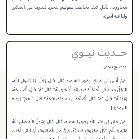
محاوريه، تأمل كيف يخاطب عقولهم بتجرد ليثيرها على التفكير.
ولنا فيه أسوة،
حــديث نبــوي
توضيح نبوي:
-عَنْ أَنَسِ بْنِ مَالِكٍ رضي الله عنه قَالَ: قَالَ رَجُلٌ: يَا رَسُولَ اللَّهِ،
الرَّجُلُ مِنَّا يَلْقَى أَخَاهُ أَوْ صَدِيقَهُ، أَيَنْحَنِي لَهُ؟ قَالَ: “لَا”. قَالَ: أَفَيَلْتَزِمُهُ،
وَيُقَبِّلُهُ؟ قَالَ: “لَا”. قَالَ: أَفَيَأْخُذُ بِيَدِهِ وَيُصَافِحُهُ؟ قَالَ: “نَعَمْ”. [رواه
الترمذي]
-عَنْ جَابِرِ بْنِ عَبْدِ اللَّهِ رضي الله عنه، قَالَ: قَالَ رَسُولُ اللَّهِ صَلَّى اللَّهُ
عَلَيْهِ وَسَلَّمَ: “كُلُّ مَعْرُوفٍ صَدَقَةٌ، وَإِنَّ مِنَ الْمَعْرُوفِ أَنْ تَلْقَى أَخَاكَ