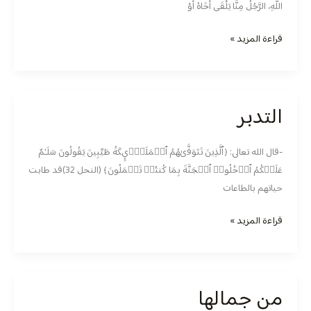
اللَّهِ، الرَّجُلُ مِنَّا يَلْقَى أَخَاهُ أَوْ
قراءة المزيد »
التدبر
التدبر
-قال الله تعالى: ﴿ٱلَّذِینَ تَتَوَفَّىٰهُمُ ٱلۡمَلَـٰۤىِٕكَةُ طَیِّبِینَ یَقُولُونَ سَلَـٰمٌ
عَلَیۡكُمُ ٱدۡخُلُوا۟ ٱلۡجَنَّةَ بِمَا كُنتُمۡ تَعۡمَلُونَ﴾ (النحل 32)قد ‏طابت
حياتهم بالطاعات
قراءة المزيد »
من جمالها
من