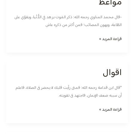
مواعظ
مواعظ
-قال محمد المناوي رحمه الله: ذكر المَوت يزهد في الدُّنْيا، ويقوّي على
الطّاعة، ويهون المصائب؛ فمن أكثر من ذكره عاش
قراءة المزيد »
اقوال
اقوال
*قال ابن قدامة رحمه الله: فمتى رأيت قلبك لا يحضر فى الصلاة، فاعلم
أن سببه ضعف الإيمان، فاجتهد فى تقويته.
قراءة المزيد »