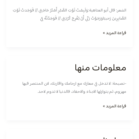
جمالها
الشعر: قال أبو العتاهية:وَلَبِسْتُ ثَوْبَ الصَّبْرِ أَسْتُرُ حَاجَتِي // فَوَجَدتُ ثَوْبَ
الصَّابِرِينَ رَحيبَاوَرَجَوْتُ رَبِّي أَنْ يُفْرِجَ كُرْبَتِي // فَوَجَدْتُهُ فِي
قراءة المزيد »
معلومات منها
معلومات
منها
-نصيحة: لا تدخل في معارك مع ارحامك واقاربك، لان المنتصر فيها
مهزوم، ثم يتوارثها الابناء والاحفاد، فالدنيا لا تدوم لاحد.
قراءة المزيد »