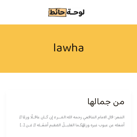
خطي
لى
لمحتوى
lawha
من جمالها
من
جمالها
الشعر: قال الامام الشافعي رحمه الله:المَـــرء إن كَــان عاقــلًا ورعًا //
أشغله عن عيوب غيره ورعُهْكَـما العَليـــلُ السّقيم أشغَــله // عَــن […]