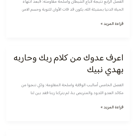
الفصل الرابع نتيجة اتباع الشيطان واسلحة مقاومته: فبعد انتهاء
ربك
الحياة الدنيا بمشيئة الله، يكون قد فات الأوان للتوبة وحسم الامر،
وحاربه
بهدي
قراءة المزيد »
نبيك
اعرف عدوك من كلام ربك وحاربه
اعرف
عدوك
بهدي نبيك
من
كلام
الفصل الخامس أساليب الوقاية واسلحة المقاومة: ولكي ننجوا من
ربك
مكائد العدو اللدود والمتربص بنا، لم يتركنا ربنا فقد بين لنا
وحاربه
بهدي
قراءة المزيد »
نبيك