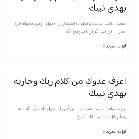
عدوك
بهدي نبيك
من
كلام
الفصل الثالث اساليب وخطوات الشيطان في الاغواء : ومن خطواته اثارة
ربك
الفتن: – عَنْ عَبْدِ اللَّهِ بْنِ عُمَرَ رَضِيَ اللَّهُ
وحاربه
بهدي
قراءة المزيد »
نبيك
اعرف عدوك من كلام ربك وحاربه
اعرف
عدوك
بهدي نبيك
من
كلام
من خطواته : -حضور الشيطان: -عَنْ أَنَسٍ أَنَّ رَسُولَ اللَّهِ صَلَّى اللَّهُ عَلَيْهِ
ربك
وَسَلَّمَ قَالَ: “لَمَّا صَوَّرَ اللَّهُ آدَمَ فِي
وحاربه
بهدي
قراءة المزيد »
نبيك