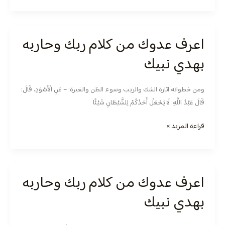
اعرف عدوك من كلام ربك وحاربه
اعرف
عدوك
بهدي نبيك
من
كلام
ومن خطواته اثارة الشك والريب وسوء الظن والغيرة: – عَنِ الْأَسْوَدِ، قَالَ:
ربك
قَالَ عَبْدُ اللَّهِ: لَا يَجْعَلْ أَحَدُكُمْ لِلشَّيْطَانِ شَيْئًا
وحاربه
بهدي
قراءة المزيد »
نبيك
اعرف عدوك من كلام ربك وحاربه
اعرف
عدوك
بهدي نبيك
من
كلام