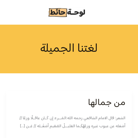
خطي
لى
لمحتوى
لغتنا الجميلة
من جمالها
من
جمالها
الشعر: قال الامام الشافعي رحمه الله:المَـــرء إن كَــان عاقــلًا ورعًا //
أشغله عن عيوب غيره ورعُهْكَـما العَليـــلُ السّقيم أشغَــله // عَــن […]