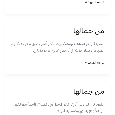
قراءة المزيد »
من جمالها
من
جمالها
الشعر: قال أبو العتاهية:وَلَبِسْتُ ثَوْبَ الصَّبْرِ أَسْتُرُ حَاجَتِي // فَوَجَدتُ ثَوْبَ
الصَّابِرِينَ رَحيبَاوَرَجَوْتُ رَبِّي أَنْ يُفْرِجَ كُرْبَتِي // فَوَجَدْتُهُ فِي
قراءة المزيد »
من جمالها
من
جمالها
الشعر: قال البارودي:ألَا إنّ أخلاقَ الرجالِ وإن نَمَت // فأربعةٌ منها تفوقُ
على الكلِّوَقارٌ بلا كِبرٍ وصَفحٌ بلا أذى //