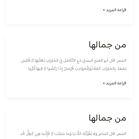
قراءة المزيد »
من جمالها
من
جمالها
الشعر: قال أبو الفتح البستي:دَعِ التَّكَاسُلَ فِي الخَيْرَاتِ تَطْلُبُهَا // فَلَيْسَ
يَسْعَدُ بِالخَيْرَاتِ كَسْلَانُوَلِلْحَوَادِثِ فُرْسَانٌ إِذَا رَكَضُوا // فِيهَا أَبَرُّوا
قراءة المزيد »
من جمالها
من
جمالها
الشعر: قال الشاعر وَلا تَغُرَّنَّكَ الدُّنيا وَما حَمَلَت // فَإِنَّما هِيَ كَظِلٍّ قَد