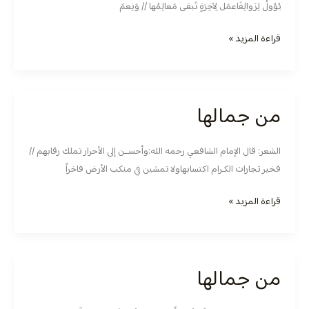
يُؤولُ لِزَوالِفَاعمَل لِآخِرَةٍ تَبقى مَعالِمُها // وَنِعمَ
قراءة المزيد »
من جمالها
من
جمالها
الشعر: قال الإمام الشافعي رحمه الله:وأحســن إلى الأحرار تملك رقابهم //
فخير تجارات الكـرام اكتسابهاولا تمشين في منكب الأرض فاخراً
قراءة المزيد »
من جمالها
من
جمالها