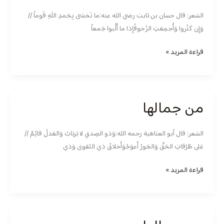
جمالها
الشعر: قال حسان بن ثابت رضي الله عنه:ما نَخشى بِحَمدِ اللَهِ قَوماً //
وَإِن كَثُروا وَأُجمِعَتِ الزُحوفُإِذا ما أَلَّبوا جَمعاً
قراءة المزيد »
من جمالها
من
جمالها
الشعر: قال أبو العتاهية رحمه الله:وَذو الصِدقِ لا يَرتابُ وَالعَدلُ قائِمٌ //
عَلى طُرُقاتِ الحَقِّ وَالجَورُ أَعوَجُوَأَخلاقُ ذي التَقوى وَذي
قراءة المزيد »
من