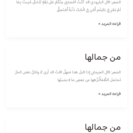
الشعر: قال البارودي:قَد كُنْتُ أَحْسَبُنِي مِنْكُمْ عَلَى ثِقَةٍ //حَتَّى مُنِيتُ بِمَا
لَمْ يَجْرِ فِي بَالِيلَم أَجْنِ فِي الْحُبِّ ذَنْبَاً أَسْتَحِقُّ
قراءة المزيد »
من جمالها
من
جمالها
الشعر: قال الجرجاني:إذا قيلَ هذا مَنهلٌ قلتُ قد أرى // ولكنَّ نفسَ الحرِّ
تَحتَملَ الظَّمَاأُنزِّهها عن بَعضِ ما لا يشينُها
قراءة المزيد »
من جمالها
من