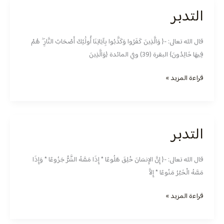
التدبر
التدبر
قال الله تعالى: -{ وَالَّذِينَ كَفَرُوا وَكَذَّبُوا بِآيَاتِنَا أُولَٰئِكَ أَصْحَابُ النَّارِ ۖ هُمْ
فِيهَا خَالِدُونَ} البقرة (39) وفي المائدة {وَالَّذِينَ
قراءة المزيد »
التدبر
التدبر
قال الله تعالى: -{ إِنَّ الإِنسَانَ خُلِقَ هَلُوعًا * إِذَا مَسَّهُ الشَّرُّ جَزُوعًا * وَإِذَا
مَسَّهُ الْخَيْرُ مَنُوعًا * إِلاَّ
قراءة المزيد »