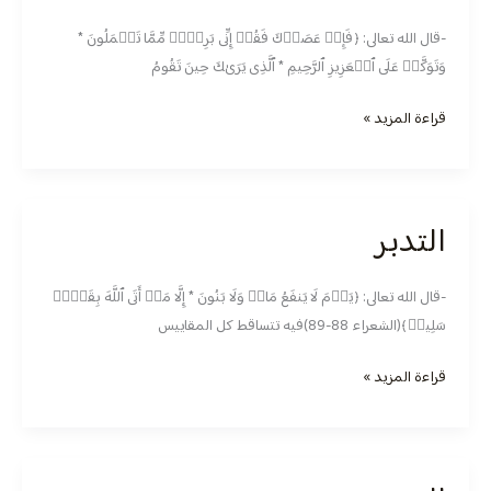
-قال الله تعالى: ﴿فَإِنۡ عَصَوۡكَ فَقُلۡ إِنِّی بَرِیۤءࣱ مِّمَّا تَعۡمَلُونَ *
وَتَوَكَّلۡ عَلَى ٱلۡعَزِیزِ ٱلرَّحِیمِ * ٱلَّذِی یَرَىٰكَ حِینَ تَقُومُ
قراءة المزيد »
التدبر
التدبر
-قال الله تعالى: ﴿یَوۡمَ لَا یَنفَعُ مَالࣱ وَلَا بَنُونَ * إِلَّا مَنۡ أَتَى ٱللَّهَ بِقَلۡبࣲ
سَلِیمࣲ﴾(الشعراء 88-89)فيه تتساقط كل المقاييس
قراءة المزيد »