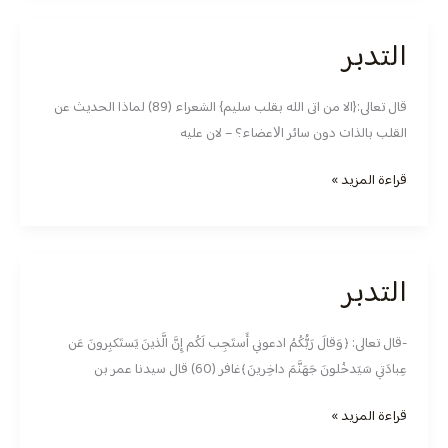
التدبر
التدبر
قال تعالى:{الا من اتى الله بقلب سليم} الشعراء (89) لماذا الحديث عن
القلب بالذات دون سائر اﻻعضاء؟ – لان عليه
قراءة المزيد »
التدبر
التدبر
-قال تعالى: ﴿وَقالَ رَبُّكُمُ ادعوني أَستَجِب لَكُم إِنَّ الَّذينَ يَستَكبِرونَ عَن
عِبادَتي سَيَدخُلونَ جَهَنَّمَ داخِرينَ﴾غافر (60) ‏قال سيدنا عمر بن
قراءة المزيد »