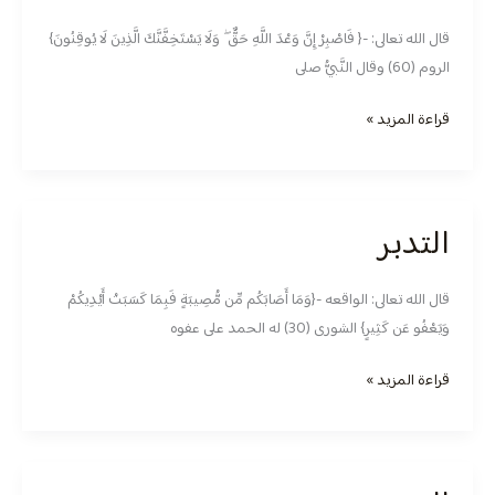
قال الله تعالى: -{ فَاصْبِرْ إِنَّ وَعْدَ اللَّهِ حَقٌّ ۖ وَلَا يَسْتَخِفَّنَّكَ الَّذِينَ لَا يُوقِنُونَ}
الروم (60) وقال النَّبيُّ صلى
قراءة المزيد »
التدبر
التدبر
قال الله تعالى: الواقعه -{وَمَا أَصَابَكُم مِّن مُّصِيبَةٍ فَبِمَا كَسَبَتْ أَيْدِيكُمْ
وَيَعْفُو عَن كَثِيرٍ} الشورى (30) له الحمد على عفوه
قراءة المزيد »