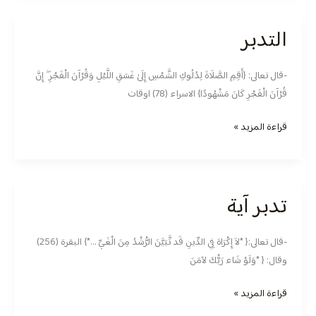
التدبر
التدبر
-قال تعالى: {‏‌‌‌‌‌‌‌‌‌‌‌‌‌‌‌‌‌‌‌‌‌‌‌‌‌‌‌‌‌‌‌‌‌‌‌‌‌‌‌‌‌‌‌‌‌‌‌‌أَقِمِ الصَّلَاةَ لِدُلُوكِ الشَّمْسِ إِلَىٰ غَسَقِ اللَّيْلِ وَقُرْآنَ الْفَجْرِ ۖ إِنَّ
قُرْآنَ الْفَجْرِ كَانَ مَشْهُودًا} الاسراء (78) اوقات
قراءة المزيد »
تدبر آية
تدبر
آية
-قال تعالى:{ *لاَ إِكْرَاهَ فِي الدِّينِ قَد تَّبَيَّنَ الرُّشْدُ مِنَ الْغَيِّ …*} البقرة (256)
وقال: { *وَلَوْ شَاء رَبُّكَ لآمَنَ
قراءة المزيد »