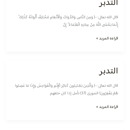
التدبر
التدبر
قال الله تعالى: -{ وَمِنَ النَّاسِ وَالدَّوَابِّ وَالْأَنْعَامِ مُخْتَلِفٌ أَلْوَانُهُ كَذَٰلِكَ ۗ
إِنَّمَا يَخْشَى اللَّهَ مِنْ عِبَادِهِ الْعُلَمَاءُ ۗ إِنَّ
قراءة المزيد »
التدبر
التدبر
قال الله تعالى: -{ وَالَّذِينَ يَجْتَنِبُونَ كَبَائِرَ الْإِثْمِ وَالْفَوَاحِشَ وَإِذَا مَا غَضِبُوا
هُمْ يَغْفِرُونَ} الشورى (37) تأمل إذا كان خلقهم
قراءة المزيد »