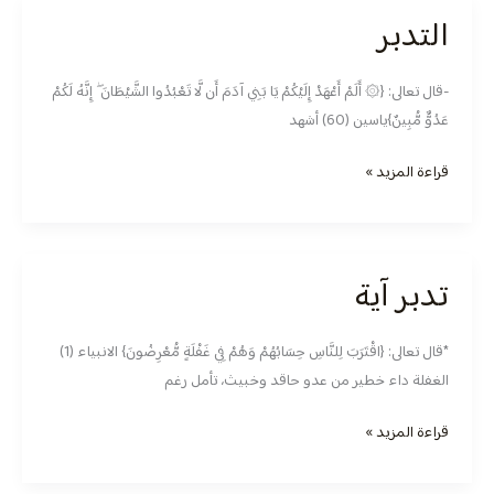
التدبر
التدبر
-قال تعالى: ‏{۞ أَلَمْ أَعْهَدْ إِلَيْكُمْ يَا بَنِي آدَمَ أَن لَّا تَعْبُدُوا الشَّيْطَانَ ۖ إِنَّهُ لَكُمْ
عَدُوٌّ مُّبِينٌ}ياسين (60) أشهد
قراءة المزيد »
تدبر آية
تدبر
آية
*قال تعالى: {اقْتَرَبَ لِلنَّاسِ حِسَابُهُمْ وَهُمْ فِي غَفْلَةٍ مُّعْرِضُونَ} الانبياء (1)
الغفلة داء خطير من عدو حاقد وخبيث، تأمل رغم
قراءة المزيد »