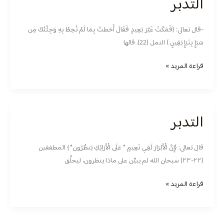
التدبر
التدبر
-قال تعالى: {فَمَكَثَ غَيْرَ بَعِيدٍ فَقَالَ أَحَطتُ بِمَا لَمْ تُحِطْ بِهِ وَجِئْتُكَ مِن
سَبَإٍ بِنَبَإٍ يَقِينٍ } النمل (22). قالها
قراءة المزيد »
التدبر
التدبر
قال تعالى: ‏‏‏{إِنَّ الْأَبْرَارَ لَفِي نَعِيمٍ * عَلَى الْأَرَائِكِ يَنظُرُون*﴾ المطففين
(٢٢-٢٣) سبحان الله لم يبيِّن على ماذا ينظرون، ليحلِّق
قراءة المزيد »