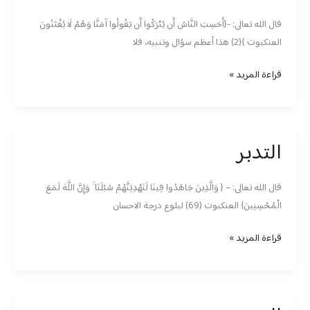
قال الله تعالى: -{أَحَسِبَ النَّاسُ أَن يُتْرَكُوا أَن يَقُولُوا آمَنَّا وَهُمْ لَا يُفْتَنُونَ
العنكبوت }(2) هذا ‏أعظم سؤال وتنبيه، فلا
قراءة المزيد »
التدبر
التدبر
قال الله تعالى: – { وَالَّذِينَ جَاهَدُوا فِينَا لَنَهْدِيَنَّهُمْ سُبُلَنَا ۚ وَإِنَّ اللَّهَ لَمَعَ
الْمُحْسِنِينَ} العنكبوت (69) لبلوغ درجة الاحسان
قراءة المزيد »