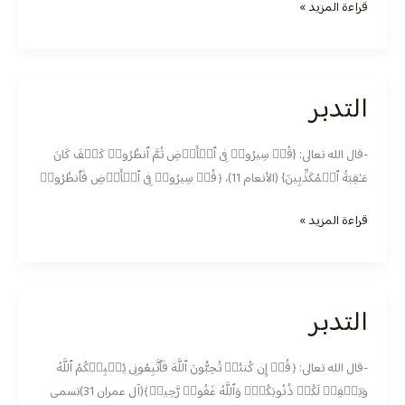
قراءة المزيد »
التدبر
التدبر
-قال الله تعالى: ‏{قُلۡ سِیرُوا۟ فِی ٱلۡأَرۡضِ ثُمَّ ٱنظُرُوا۟ كَیۡفَ كَانَ
عَـٰقِبَةُ ٱلۡمُكَذِّبِینَ} (الأنعام 11)، ﴿قُلۡ سِیرُوا۟ فِی ٱلۡأَرۡضِ فَٱنظُرُوا۟
قراءة المزيد »
التدبر
التدبر
-قال الله تعالى: ﴿قُلۡ إِن كُنتُمۡ تُحِبُّونَ ٱللَّهَ فَٱتَّبِعُونِی یُحۡبِبۡكُمُ ٱللَّهُ
وَیَغۡفِرۡ لَكُمۡ ذُنُوبَكُمۡۚ وَٱللَّهُ غَفُورࣱ رَّحِیمࣱ﴾(آل عمران 31)تسمى