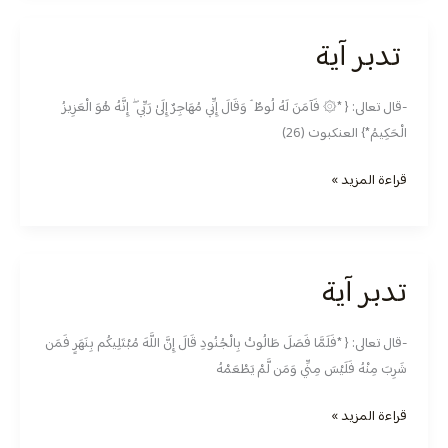
تدبر آية
تدبر
آية
-قال تعالى: { *۞ فَآمَنَ لَهُ لُوطٌ ۘ وَقَالَ إِنِّي مُهَاجِرٌ إِلَىٰ رَبِّي ۖ إِنَّهُ هُوَ الْعَزِيزُ
الْحَكِيمُ*} العنكبوت (26)
قراءة المزيد »
تدبر آية
تدبر
آية
-قال تعالى: { *فَلَمَّا فَصَلَ طَالُوتُ بِالْجُنُودِ قَالَ إِنَّ اللَّهَ مُبْتَلِيكُم بِنَهَرٍ فَمَن
شَرِبَ مِنْهُ فَلَيْسَ مِنِّي وَمَن لَّمْ يَطْعَمْهُ
قراءة المزيد »