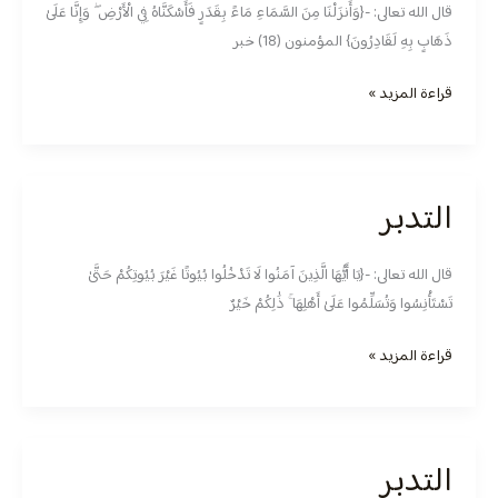
قال الله تعالى: -{وَأَنزَلْنَا مِنَ السَّمَاءِ مَاءً بِقَدَرٍ فَأَسْكَنَّاهُ فِي الْأَرْضِ ۖ وَإِنَّا عَلَىٰ
ذَهَابٍ بِهِ لَقَادِرُونَ} المؤمنون (18) خبر
قراءة المزيد »
التدبر
التدبر
قال الله تعالى: -{يَا أَيُّهَا الَّذِينَ آمَنُوا لَا تَدْخُلُوا بُيُوتًا غَيْرَ بُيُوتِكُمْ حَتَّىٰ
تَسْتَأْنِسُوا وَتُسَلِّمُوا عَلَىٰ أَهْلِهَا ۚ ذَٰلِكُمْ خَيْرٌ
قراءة المزيد »
التدبر
التدبر