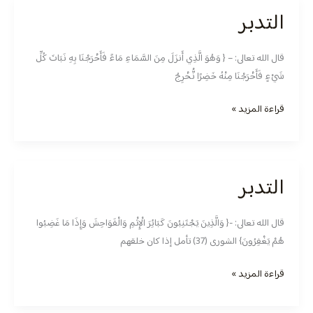
التدبر
التدبر
قال الله تعالى: – { وَهُوَ الَّذِي أَنزَلَ مِنَ السَّمَاءِ مَاءً فَأَخْرَجْنَا بِهِ نَبَاتَ كُلِّ
شَيْءٍ فَأَخْرَجْنَا مِنْهُ خَضِرًا نُّخْرِجُ
قراءة المزيد »
التدبر
التدبر
قال الله تعالى: -{ وَالَّذِينَ يَجْتَنِبُونَ كَبَائِرَ الْإِثْمِ وَالْفَوَاحِشَ وَإِذَا مَا غَضِبُوا
هُمْ يَغْفِرُونَ} الشورى (37) تأمل إذا كان خلقهم
قراءة المزيد »