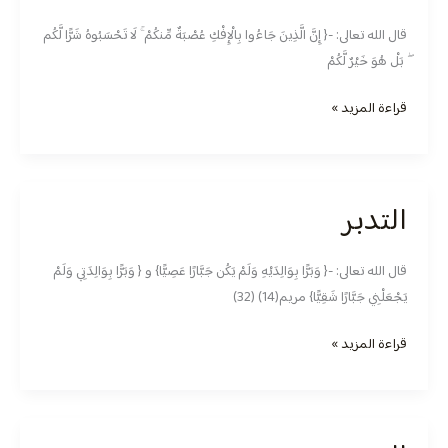
قال الله تعالى: -{ إِنَّ الَّذِينَ جَاءُوا بِالْإِفْكِ عُصْبَةٌ مِّنكُمْ ۚ لَا تَحْسَبُوهُ شَرًّا لَّكُم
ۖ بَلْ هُوَ خَيْرٌ لَّكُمْ
قراءة المزيد »
التدبر
التدبر
قال الله تعالى: -{ وَبَرًّا بِوَالِدَيْهِ وَلَمْ يَكُن جَبَّارًا عَصِيًّا} و { وَبَرًّا بِوَالِدَتِي وَلَمْ
يَجْعَلْنِي جَبَّارًا شَقِيًّا} مريم(14) (32)
قراءة المزيد »