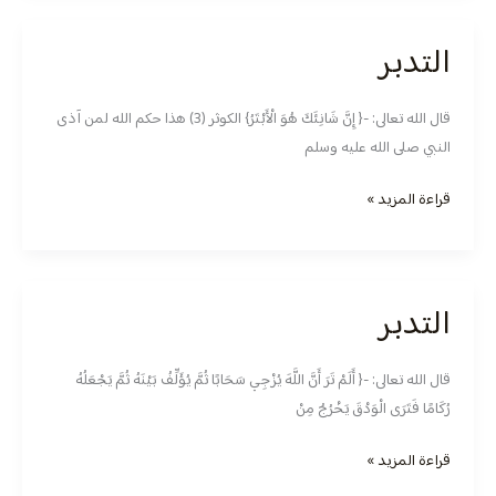
التدبر
التدبر
قال الله تعالى: -{ ‏إِنَّ شَانِئَكَ هُوَ الْأَبْتَرُ} الكوثر (3) هذا حكم الله لمن آذى
النبي صلى الله عليه وسلم
قراءة المزيد »
التدبر
التدبر
قال الله تعالى: -{ أَلَمْ تَرَ أَنَّ اللَّهَ يُزْجِي سَحَابًا ثُمَّ يُؤَلِّفُ بَيْنَهُ ثُمَّ يَجْعَلُهُ
رُكَامًا فَتَرَى الْوَدْقَ يَخْرُجُ مِنْ
قراءة المزيد »