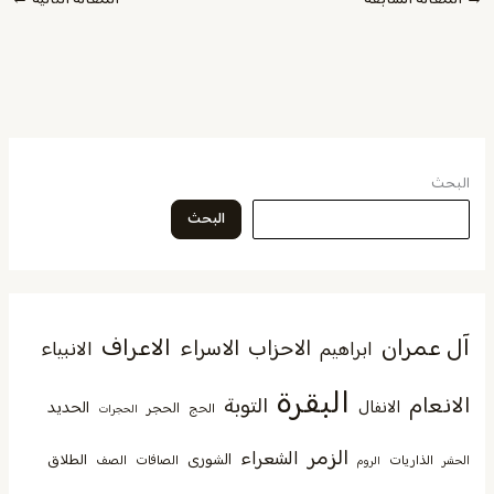
البحث
البحث
آل عمران
الاعراف
الاحزاب
الاسراء
الانبياء
ابراهيم
البقرة
الانعام
التوبة
الانفال
الحديد
الحجر
الحج
الحجرات
الزمر
الشعراء
الشورى
الطلاق
الذاريات
الصافات
الصف
الحشر
الروم