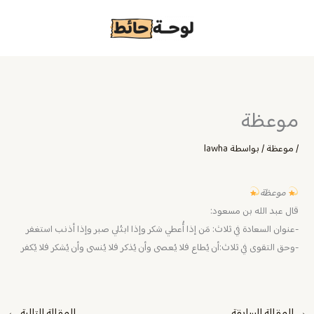
خطي
لى
لمحتوى
موعظة
/
موعظة
/ بواسطة
lawha
موعظة
قال عبد الله بن مسعود:
-عنوان السعادة في ثلاث: مَن إذا أُعطي شكر وإذا ابتُلي صبر وإذا أذنب استغفر
-وحق التقوى في ثلاث:أن يُطاع فلا يُعصى وأن يُذكر فلا يُنسى وأن يُشكر فلا يُكفر
→
المقالة السابقة
المقالة التالية
←