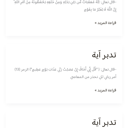
-قال تعالى: {‏لَهُ مُعَقِّبَاتٌ مِّن بَيْنِ يَدَيْهِ وَمِنْ خَلْفِهِ يَحْفَظُونَهُ مِنْ أَمْرِ اللَّهِ ۗ
إِنَّ اللَّهَ لَا يُغَيِّرُ مَا بِقَوْمٍ
قراءة المزيد »
تدبر آية
تدبر
آية
-قال تعالى: { *‏قُلْ إِنِّي أَخَافُ إِنْ عَصَيْتُ رَبِّي عَذَابَ يَوْمٍ عَظِيمٍ*} الزمر (13)
أمر رباني لكي نحذر من المعاصي
قراءة المزيد »
تدبر آية
تدبر