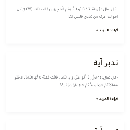
آية
-قال تعالى : { وَلَقَدْ نَادَانَا نُوحٌ فَلَنِعْمَ الْمُجِيبُونَ } الصافات (75) في كل
احوالك اعرف من تنادي فليس الكل
قراءة المزيد »
تدبر آية
تدبر
آية
-قال تعالى: { *حَتَّىٰ إِذَا أَتَوْا عَلَىٰ وَادِ النَّمْلِ قَالَتْ نَمْلَةٌ يَا أَيُّهَا النَّمْلُ ادْخُلُوا
مَسَاكِنَكُمْ لَا يَحْطِمَنَّكُمْ سُلَيْمَانُ وَجُنُودُهُ
قراءة المزيد »
تدبر