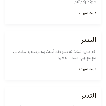
قَرْيَتِكُمْ ۖ إِنَّهُمْ أُنَاسٌ
قراءة المزيد »
التدبر
التدبر
-قال تعالى: {فَمَكَثَ غَيْرَ بَعِيدٍ فَقَالَ أَحَطتُ بِمَا لَمْ تُحِطْ بِهِ وَجِئْتُكَ مِن
سَبَإٍ بِنَبَإٍ يَقِينٍ } النمل (22). قالها
قراءة المزيد »
التدبر
التدبر