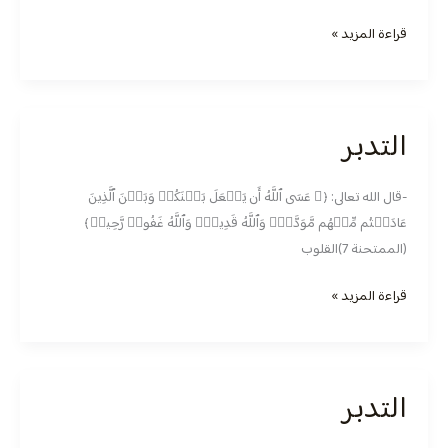
قراءة المزيد »
التدبر
التدبر
-قال الله تعالى: ﴿۞ عَسَى ٱللَّهُ أَن یَجۡعَلَ بَیۡنَكُمۡ وَبَیۡنَ ٱلَّذِینَ
عَادَیۡتُم مِّنۡهُم مَّوَدَّةࣰۚ وَٱللَّهُ قَدِیرࣱۚ وَٱللَّهُ غَفُورࣱ رَّحِیمࣱ﴾
(الممتحنة 7)القلوب
قراءة المزيد »
التدبر
التدبر