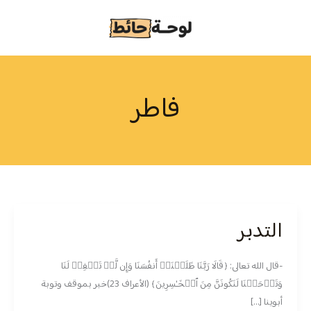
خطي
لى
لمحتوى
فاطر
التدبر
التدبر
-قال الله تعالى: ﴿قَالَا رَبَّنَا ظَلَمۡنَاۤ أَنفُسَنَا وَإِن لَّمۡ تَغۡفِرۡ لَنَا
وَتَرۡحَمۡنَا لَنَكُونَنَّ مِنَ ٱلۡخَـٰسِرِینَ﴾ (الأعراف 23)خبر بموقف وتوبة
أبوينا […]