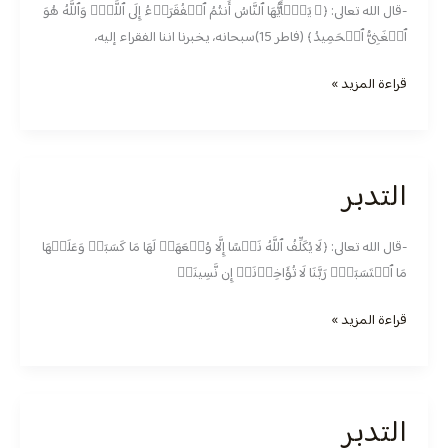
-قال الله تعالى: ﴿۞ یَـٰۤأَیُّهَا ٱلنَّاسُ أَنتُمُ ٱلۡفُقَرَاۤءُ إِلَى ٱللَّهِۖ وَٱللَّهُ هُوَ
ٱلۡغَنِیُّ ٱلۡحَمِیدُ﴾ (فاطر 15)سبحانه، يخبرنا اننا الفقراء إليه،
قراءة المزيد »
التدبر
التدبر
-قال الله تعالى: ﴿لَا یُكَلِّفُ ٱللَّهُ نَفۡسًا إِلَّا وُسۡعَهَاۚ لَهَا مَا كَسَبَتۡ وَعَلَیۡهَا
مَا ٱكۡتَسَبَتۡۗ رَبَّنَا لَا تُؤَاخِذۡنَاۤ إِن نَّسِینَاۤ
قراءة المزيد »
التدبر
التدبر