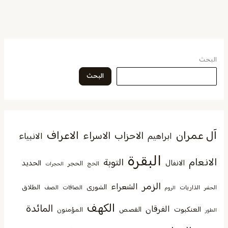
البحث
البحث
آل عمران
الاعراف
الاحزاب
الاسراء
الانبياء
ابراهيم
البقرة
الانعام
التوبة
الانفال
الحديد
الحجر
الحج
الحجرات
الزمر
الشعراء
الشورى
الطلاق
الذاريات
الصافات
الصف
الحشر
الروم
الكهف
المائدة
الفرقان
العنكبوت
القصص
المؤمنون
الطور