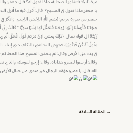
مرة ثانية؛ فتشاور الصحابة، ماذا نقول له؟ قال جعفر: والله، 
يا جعفر ماذا تقول في المسيح؟. قال: أقول فيه ما أنزل الله
جعفر من سورة مريم: {بِسْمِ اللَّهِ الرَّحْمَنِ الرَّحِيمِ، وَاذْكُرْ فِي الْكِتَا
حِجَابًا فَأَرْسَلْنَا إِلَيْهَا رُوحَنَا فَتَمَثَّلَ لَهَا بَشَرًا سَوِيًّا * قَالَتْ إِنِّي
زَكِيًّا} الى قوله تعالى: {ذَلِكَ عِيسَى ابْنُ مَرْيَمَ قَوْلَ الْحَقِّ الَّذِي فِيهِ 
يَقُولُ لَهُ كُنْ فَيَكُونُ}، فجهش النجاشي بالبكاء، حتى إ
في يده على الأرض وقال: لم يتعدى المسيح هذا الخط، ثم ق
وقال: أرجعوا لعمرو هداياه، وقال: إرجع لقومك، والذي نف
الله. قال: يا عمرو هؤلاء الرجال خير عندي من جبال الأرض ذ
→
المقالة السابقة