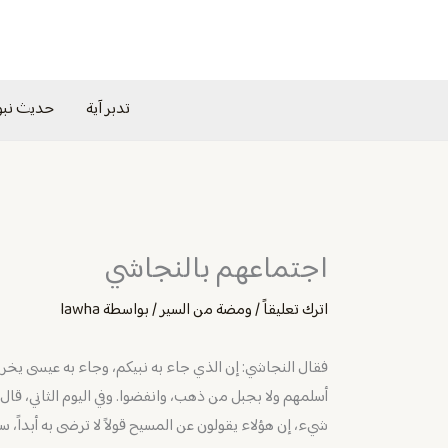
خطي
لى
لمحتوى
تدبر آية
حديث نب
اجتماعهم بالنجاشي
اترك تعليقاً
/
ومضة من السير
/ بواسطة
lawha
فقال النجاشي: إن الذي جاء به نبيكم، وجاء به عيسى يخرج
أسلمهم ولا بجبل من ذهب، وانفضوا. وفي اليوم الثاني، قال
شيء، إن هؤلاء يقولون عن المسيح قولاً لا ترضى به أبداً