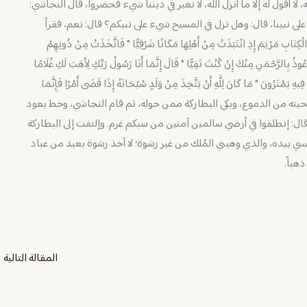
لا أقول له إلا ما أنزل الله، لا نغير في ديننا شيء فحضروا، قال النجاشي:
 على نبينا، قال: وهل نزل في المسيح شيء على نبيكم؟ قال: نعم، فقرأ
بِ مَرْيَمَ إِذِ انْتَبَذَتْ مِنْ أَهْلِهَا مَكَانًا شَرْقِيًّا * فَاتَّخَذَتْ مِنْ دُونِهِمْ
 أَعُوذُ بِالرَّحْمَنِ مِنْكَ إِنْ كُنْتَ تَقِيًّا * قَالَ إِنَّمَا أَنَا رَسُولُ رَبِّكِ لِأَهَبَ لَكِ غُلَامًا
يَمْتَرُونَ * مَا كَانَ لِلَّهِ أَنْ يَتَّخِذَ مِنْ وَلَدٍ سُبْحَانَهُ إِذَا قَضَى أَمْرًا فَإِنَّمَا
بتلت لحيته من الدموع، وبكى البطاركة ممن حوله، ثم قام النجاشي، وخط بعود
ال: إنطلقوا في أرضي سالمين آمنين من سبكم غرم. وإلتفت إلى البطاركة
سي بيده، والذي وهبني المُلك من غير رشوة؛ لا آخذ رشوة بعبد من عباد
هباً.
المقالة التالية
←