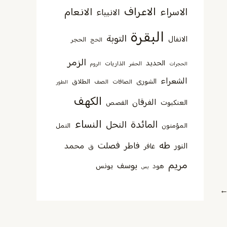
الاعراف
الانعام
الاسراء
الانبياء
البقرة
التوبة
الانفال
الحجر
الحج
الزمر
الحديد
الذاريات
الحجرات
الحشر
الروم
الشعراء
الشورى
الطلاق
الصافات
الصف
الطور
الكهف
الفرقان
العنكبوت
القصص
النساء
المائدة
النحل
المؤمنون
النمل
طه
فصلت
فاطر
محمد
النور
غافر
ق
مريم
يوسف
يونس
هود
يس