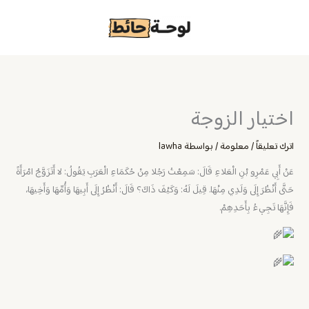
خطي
لى
لمحتوى
اختيار الزوجة
اترك تعليقاً
/
معلومة
/ بواسطة
lawha
‏عَنْ أَبِي عَمْرِو بْنِ الْعَلاءِ قَالَ: سَمِعْتُ رَجُلا مِنْ حُكَمَاءِ الْعَرَبِ يَقُولُ: لا أَتَزَوَّجُ امْرَأَةً
حَتَّى أَنْظُرَ إِلَى وَلَدِي مِنْهَا. قِيلَ لَهُ: وَكَيْفَ ذَاكَ؟ قَالَ: أَنْظُرُ إِلَى أَبِيهَا وَأُمِّهَا وَأَخِيهَا،
فَإِنَّهَا تَجِيءُ بِأَحَدِهِمْ.