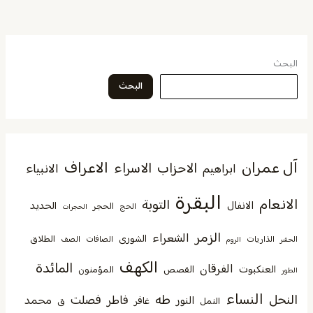
البحث
البحث
آل عمران
الاعراف
الاحزاب
الاسراء
الانبياء
ابراهيم
البقرة
الانعام
التوبة
الانفال
الحديد
الحجر
الحج
الحجرات
الزمر
الشعراء
الشورى
الطلاق
الذاريات
الصافات
الصف
الحشر
الروم
الكهف
المائدة
الفرقان
العنكبوت
القصص
المؤمنون
الطور
النساء
النحل
طه
فصلت
فاطر
محمد
النور
غافر
النمل
ق