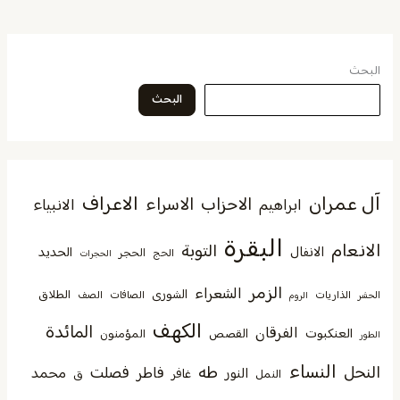
البحث
البحث
آل عمران
الاعراف
الاحزاب
الاسراء
الانبياء
ابراهيم
البقرة
الانعام
التوبة
الانفال
الحديد
الحجر
الحج
الحجرات
الزمر
الشعراء
الشورى
الطلاق
الذاريات
الصافات
الصف
الحشر
الروم
الكهف
المائدة
الفرقان
العنكبوت
القصص
المؤمنون
الطور
النساء
النحل
طه
فصلت
فاطر
محمد
النور
غافر
النمل
ق