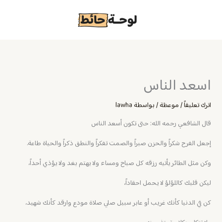
خطي
لى
لمحتوى
اسعد الناس
اترك تعليقاً
/
موعظة
/ بواسطة
lawha
قال الشافعي رحمه الله: حتى تكون أسعد الناس
إجعل الفرح شكراً والحزن صبراً والصمت تفكراً والنطق ذكراً والحياة طاعة.
وكن مثل الطائر يأتيه رزقه كل صباح ومساء ولا يهتم بغد ولا يؤذي أحداً،
ليكن قلبك كاللؤلؤ لا يحمل احقاداً،
كن في الدنيا كأنك غريب أو عابر سبيل صلي صلاة مودع وارقد كأنك شهيد،