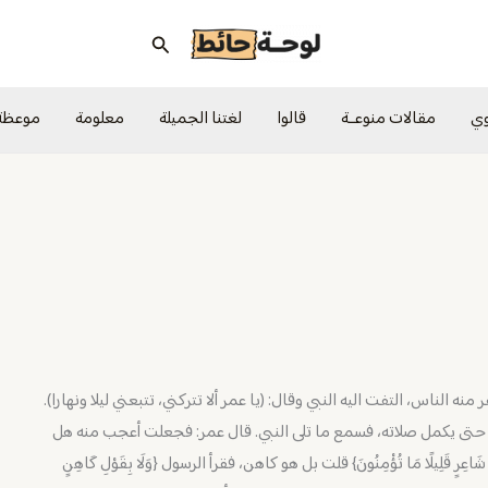
البحث
وي
مقالات منوعــة
قالوا
لغتنا الجميلة
معلومة
موعظة
 الناس، التفت اليه النبي وقال: (يا عمر ألا تتركني، تتبعني ليلا ونهارا).
ه حتى يكمل صلاته، فسمع ما تلى النبي. قال عمر: فجعلت أعجب منه هل
ِ شَاعِرٍ قَلِيلًا مَا تُؤْمِنُونَ} قلت بل هو كاهن، فقرأ الرسول {وَلَا بِقَوْلِ كَاهِنٍ