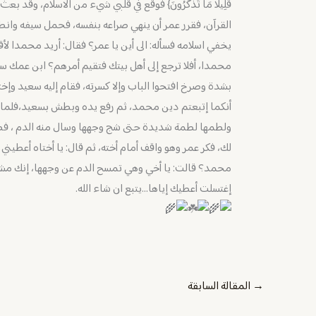
قَلِيلًا مَا تَذَكَّرُونَ} فوقع في قلبي شيء من الاسلام، 
القرآن، فقرر عمر أن ينهي صراعه بنفسه، فحمل سيفه وان
يخفي اسلامه فسأله: الى أين يا عمر؟ فقال: أريد محمدا لأ
محمدا، أفلا ترجع إلى أهل بيتك فتقيم أمرهم؟ ابن عمك سع
بشدة وصرخ افتحوا الباب وإلا كسرته، فقام إليه سعيد وإخت
أنكما إتبعتم دين محمد، ثم رفع يده وبطش بسعيد،فلما 
ولطمها لطمة شديدة حتى شج وجهها وسال منه الدم ، فصرخ
لك، فكر عمر وهو واقف أمام أخته، ثم قال: يا أختاه أعطيني 
محمد؟ قالت: يا أخي وهي تمسح الدم عن وجهها، إنك مشرك 
إغتسلت أعطيك إياها…يتبع ان شاء الله.
→
المقالة السابقة