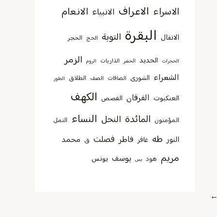
الاعراف
الانعام
الاسراء
الانبياء
البقرة
التوبة
الانفال
الحجر
الحج
الزمر
الحديد
الذاريات
الحجرات
الحشر
الروم
الشعراء
الشورى
الطلاق
الصافات
الصف
الطور
الكهف
الفرقان
العنكبوت
القصص
النساء
المائدة
النحل
المؤمنون
النمل
طه
فصلت
فاطر
محمد
النور
غافر
ق
مريم
يوسف
يونس
هود
يس