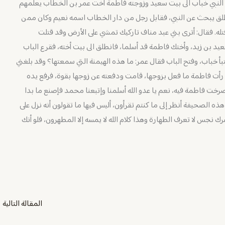
وقد بعث النبي خباب الى بيت سعيد وزوجته فاطمة أخت عمر بن الخطاب يعلمهم
طلق يبحث عن النبي، فقابل رجل من دار الخطاب اسمه نعيم وكان ممن
قتله. فقال: أترى بني عبد مناف تاركيك تمشي على الأرض وقد قتلت
يد بن زيد، وأختك فاطمة قد أسلما، فانطلق الى بيت أخته، فقرع الباب
بأ خباب، وفتح الباب فقال عمر: ما هذه الهيمنة التي سمعتها؟ وقد بلغني
رأت فاطمة ما فعل بزوجها، قامت ودفعته عن زوجها بقوة، فرفع يده
ت فاطمة فيه، نعم يا عدو الله أسلمنا وإتبعنا محمد فإصنع ما بدا
هذه الصحيفة أنظر إلى ما كنتم تقرأون، أليس فيها ما تقولون أنه نزل على
نجس لا تعرف الطهارة وهذا كلام الله لا يمسه إلا المطهرون، فلو أنك
المقالة التالية
←