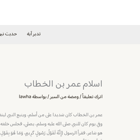
خطي
لى
لمحتوى
تدبر آية
حديث نب
اسلام عمر بن الخطاب
اترك تعليقاً
/
ومضة من السير
/ بواسطة
lawha
عمر بن الخطاب كان شديدا على من أسلم، ويتبع النبي لينفر منه
وفي يوم كان للنبي صلى الله عليه وسلم، يصلي، فجلس خلف
هو شاعر، فقرأ الرسول {إِنَّهُ لَقَوْلُ رَسُولٍ كَرِيمٍ، وَمَا هُوَ بِقَوْل