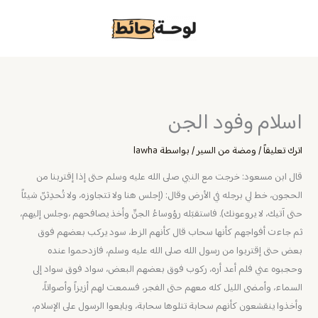
خطي
لى
لمحتوى
اسلام وفود الجن
اترك تعليقاً
/
ومضة من السير
/ بواسطة
lawha
قال ابن مسعود: خرجت مع النبي صلى الله عليه وسلم حتى إذا إقتربنا من
الحجون، خط لي برجله في الأرض وقال: (إجلس هنا ولا تتجاوزه، ولا تُحدِثنّ شيئاً
حتى آتيك، لا يروعونك). فاستقبَله رؤوساءُ الجنِّ وأخذ يصافحهم ،وجلس إليهم،
ثم جاءت أفواجهم كأنها سحاب قال كأنهم الزط، سود يركب بعضهم فوق
بعض حتى إقتربوا من رسول الله صلى الله عليه وسلم، فازدحموا عنده
وحجبوه عني فلم أعد أره، ركوب فوق بعضهم البعض، سواد فوق سواد إلى
السماء، وأمضى الليل كله معهم حتى الفجر، فسمعت لهم أزيزاً وأصواتاً،
وأخذوا ينقشعون كأنهم سحابة تتلوها سحابة، وبايعوا الرسول على الإسلام،