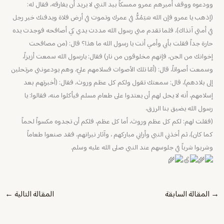
وودعوه ووقف أميرهم عمرو ممسكاً بيد النبي لا يريد أن يفارقه، فقال له:
(إذهب يا عمرو فإن الله سَيَمُدُّ في عمرك وتموت في أرض فلاة ويدفنك خير رجل
في أمتي آنذاك)، فلما تقدم مني رسول الله مددت يدي كي أصافحه فوجدت يده
حارة جداً فقلت بأبي وأمي أنت يا رسول الله ما هذا؟ قال: (من مصافحت
إخوانك من الجن، فإنهم مخلوقون من نار) فقال: يارسول الله سمعت أزيزاً،
وسمعت أصواتاً، قال: (أمّا تلك الأصوات فسلامهم عليّ، وهم يودعونني مرتحلين
إلى بلادهم)، قال: سمعتك تقول ولكم كل عظم وروث، فقال: (أخبرتهم بعد
إسلامهم، أنه لا يحل لهم أن يعتدوا على طعام مسلم فيأكلوا منه، فقالوا: يا
رسول الله يضيق بنا الرزق،
(فقلت لهم: لكم كل عظم وروث، أما كل عظم، فلكم أن تجدوه مكسواً لحماً
كما كان)، ثم أخذني النبي وأراني مباركهم ، وآثار نيرانهم، فقد صنعوا طعاماً
وشربوا شرباً في جلوسهم عند النبي صلى الله عليه وسلم.
→
المقالة السابقة
المقالة التالية
←