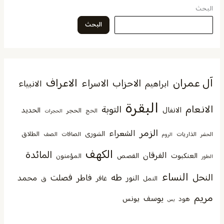
البحث
البحث
آل عمران
الاعراف
الاحزاب
الاسراء
الانبياء
ابراهيم
البقرة
الانعام
التوبة
الانفال
الحديد
الحجر
الحج
الحجرات
الزمر
الشعراء
الشورى
الطلاق
الذاريات
الصافات
الصف
الحشر
الروم
الكهف
المائدة
الفرقان
العنكبوت
القصص
المؤمنون
الطور
النساء
النحل
طه
فصلت
فاطر
محمد
النور
غافر
النمل
ق
مريم
يوسف
يونس
هود
يس