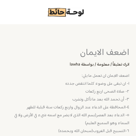
خطي
لى
لمحتوى
اضعف الايمان
اترك تعليقاً
/
معلومة
/ بواسطة
lawha
اضعف الايمان ان تعمل ما يلي:
١- ان تبقى على وضوء كلما انتقض جدده
٢- صلاة الضحى اربع ركعات
٣- أن تحمد الله بعد ما تأكل وتشرب
٤-المحافظة على الدعاء عند الزوال واربع ركعات سنة قبلية للظهر
٥- الدعاء بعد العصر(بسم الله الذي لا يضر مع اسمه شيء في الأرض ولا في
السماء وهو السميع العليم)
٦-التسبيح قبل الغروب(سبحان الله وبحمده)