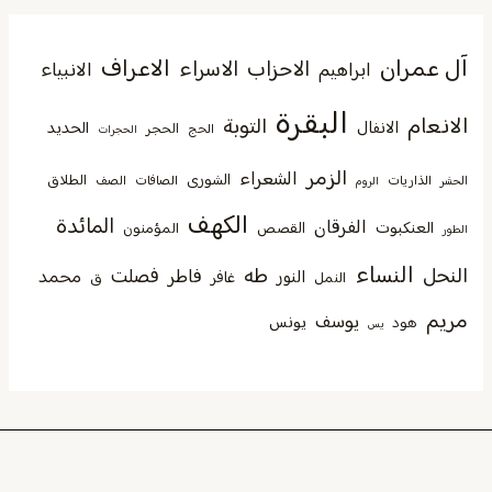
آل عمران
الاعراف
الاحزاب
الاسراء
الانبياء
ابراهيم
البقرة
الانعام
التوبة
الانفال
الحديد
الحجر
الحج
الحجرات
الزمر
الشعراء
الشورى
الطلاق
الذاريات
الصافات
الصف
الحشر
الروم
الكهف
المائدة
الفرقان
العنكبوت
القصص
المؤمنون
الطور
النساء
النحل
طه
فصلت
فاطر
محمد
النور
غافر
النمل
ق
مريم
يوسف
يونس
هود
يس