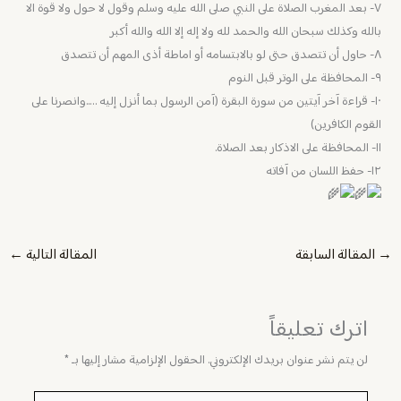
٧- بعد المغرب الصلاة على النبي صلى الله عليه وسلم وقول لا حول ولا قوة الا
بالله وكذلك سبحان الله والحمد لله ولا إله إلا الله والله أكبر
٨- حاول أن تتصدق حتى لو بالابتسامه أو اماطة أذى المهم أن تتصدق
٩- المحافظة على الوتر قبل النوم
١٠- قراءة آخر آيتين من سورة البقرة (آمن الرسول بما أنزل إليه …..وانصرنا على
القوم الكافرين)
١١- المحافظة على الاذكار بعد الصلاة.
١٢- حفظ اللسان من آفاته
→
المقالة السابقة
المقالة التالية
←
اترك تعليقاً
لن يتم نشر عنوان بريدك الإلكتروني.
الحقول الإلزامية مشار إليها بـ
*