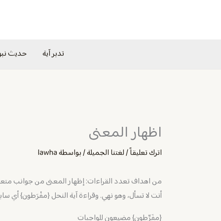
خطي
لى
لمحتوى
تدبر آية
حديث نب
اظهار المعنى
اترك تعليقاً
/
لغتنا الجميلة
/ بواسطة
lawha
من اهداف تعدد القراءات: إظهار المعنى من جوانب متعددة،
أنت لا تسأل، وهو نهي. وقراءة آية النحل {مفْرَطون} أي سا
{مفَرِّطون} مضيعون للواجبات