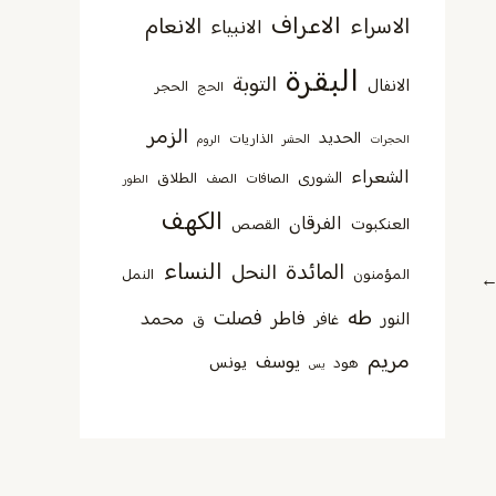
الاعراف
الاسراء
الانعام
الانبياء
البقرة
التوبة
الانفال
الحجر
الحج
الزمر
الحديد
الذاريات
الحجرات
الحشر
الروم
الشعراء
الشورى
الطلاق
الصافات
الصف
الطور
الكهف
الفرقان
العنكبوت
القصص
النساء
المائدة
النحل
المؤمنون
النمل
طه
فصلت
فاطر
محمد
النور
غافر
ق
مريم
يوسف
يونس
هود
يس