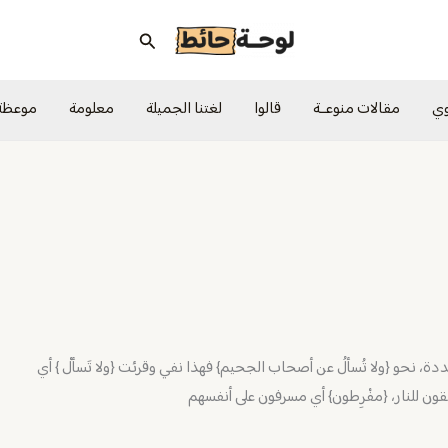
البحث
وي
مقالات منوعــة
قالوا
لغتنا الجميلة
معلومة
موعظة
 نحو {ولا تُسألُ عن أصحاب الجحيم} فهذا نفي وقرئت {ولا تَسألْ } أي
بقون للنار، {مفْرِطون} أي مسرفون على أنفسهم