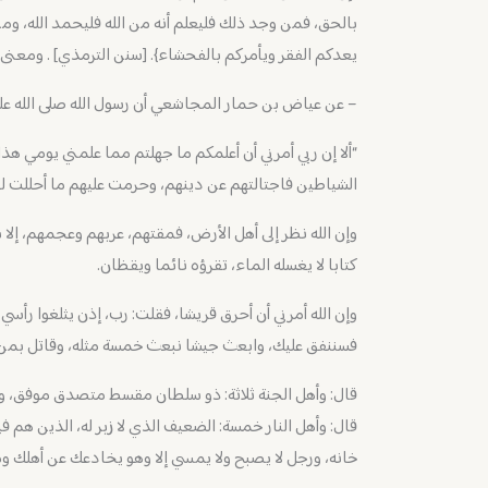
بالحق، فمن وجد ذلك فليعلم أنه من الله فليحمد الله، ومن
يعدكم الفقر ويأمركم بالفحشاء}. [سنن الترمذي] . ومعنى 
– عن عياض بن حمار المجاشعي أن رسول الله صلى الله علي
“ألا إن ربي أمرني أن أعلمكم ما جهلتم مما علمني يومي هذا
الشياطين فاجتالتهم عن دينهم، وحرمت عليهم ما أحللت لهم،
وإن الله نظر إلى أهل الأرض، فمقتهم، عربهم وعجمهم، إلا بق
كتابا لا يغسله الماء، تقرؤه نائما ويقظان.
وإن الله أمرني أن أحرق قريشا، فقلت: رب، إذن يثلغوا رأ
فسننفق عليك، وابعث جيشا نبعث خمسة مثله، وقاتل بم
قال: وأهل الجنة ثلاثة: ذو سلطان مقسط متصدق موفق، و
قال: وأهل النار خمسة: الضعيف الذي لا زبر له، الذين هم فيك
خانه، ورجل لا يصبح ولا يمسي إلا وهو يخادعك عن أهلك وم