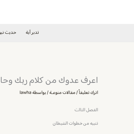
خطي
لى
لمحتوى
تدبر آية
حديث نب
اعرف عدوك من كلام ربك وحار
اترك تعليقاً
/
مقالات منوعــة
/ بواسطة
lawha
الفصل الثالث
تنبيه من خطوات الشيطان