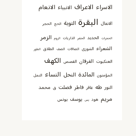
الاعراف
الانعام
الاسراء
الانبياء
البقرة
التوبة
الانفال
الحجر
الحج
الزمر
الحديد
الذاريات
الحجرات
الحشر
الروم
الشعراء
الشورى
الطلاق
الصافات
الصف
الطور
الكهف
الفرقان
العنكبوت
القصص
النساء
المائدة
النحل
المؤمنون
النمل
طه
فصلت
فاطر
محمد
النور
غافر
ق
مريم
يوسف
يونس
هود
يس