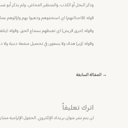
وذكر البخل أو الكذب، والشنظير الفحاش، ولم يذكر أبو غسا
قوله: (فاجتالتهم) اي استخفوهم وذهبوا بهم وازالوهم عما ك
وقوله: (حرق قريش) اي تغيظهم بسماع الحق. وقوله: (يثلغو
وقوله: (زبر) هدف ولا يسعون في تحصيل منفعة دينية ولا دن
→
المقالة السابقة
اترك تعليقاً
لن يتم نشر عنوان بريدك الإلكتروني.
الحقول الإلزامية مشار إ