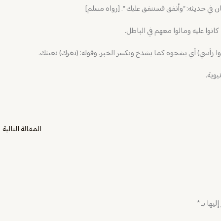
ن في حديثه: “وأنفق فسننفق عليك “. [رواه مسلم]
انوا عليه ومالوا معهم في الباطل.
ا رأسي) أي يشجوه كما يشدخ ويكسر الخبز. وقوله: (نغزك) نعينك.
يوية.
المقالة التالية
←
ليها بـ
*