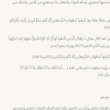
تخدمها لتحقيق هدفه لاغواء واضلال ما يستطيع من ألانس وكذلك من
 طَيِّبًا وَلاَ تَتَّبِعُواْ خُطُوَاتِ الشَّيْطَانِ إِنَّهُ لَكُمْ عَدُوٌّ مُّبِينٌ، إِنَّمَا يَأْمُرُكُمْ
وَقَالَ الَّذِينَ اتَّبَعُواْ لَوْ أَنَّ لَنَا كَرَّةً فَنَتَبَرَّأَ مِنْهُمْ كَمَا تَبَرَّؤُواْ
ارِ} (البقرة 167) يوم لا ينفع الندم.
َّبِعُواْ خُطُوَاتِ الشَّيْطَانِ إِنَّهُ لَكُمْ عَدُوٌّ مُّبِينٌ} (البقرة 208)
إما خطوات الشيطان. الآية { …، لِّیَهۡلِكَ مَنۡ هَلَكَ عَنۢ بَیِّنَةࣲ
ل 42).
 وسلم:
 فإيعاد بالشر وتكذيب بالحق، وأما لمة الملك فإيعاد بالخير وتصديق