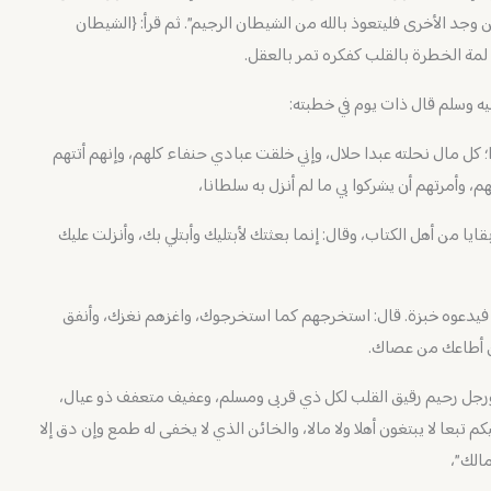
 وجد الأخرى فليتعوذ بالله من الشيطان الرجيم”. ثم قرأ: {الشيطان
لمة الخطرة بالقلب كفكره تمر بالعقل.
ه وسلم قال ذات يوم في خطبته:
؛ كل مال نحلته عبدا حلال، وإني خلقت عبادي حنفاء كلهم، وإنهم أتتهم
 وأمرتهم أن يشركوا بي ما لم أنزل به سلطانا،
ايا من أهل الكتاب، وقال: إنما بعثتك لأبتليك وأبتلي بك، وأنزلت عليك
سي فيدعوه خبزة. قال: استخرجهم كما استخرجوك، واغزهم نغزك، وأنفق
ن أطاعك من عصاك.
رجل رحيم رقيق القلب لكل ذي قربى ومسلم، وعفيف متعفف ذو عيال،
م تبعا لا يبتغون أهلا ولا مالا، والخائن الذي لا يخفى له طمع وإن دق إلا
الك”،