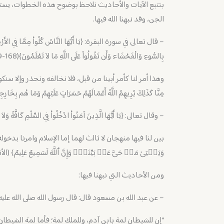
بتتبع الآيات والأحاديث نلاحظ بوضوح هذه الخطوات، يس
الجن، وقد نبهنا الله فيها.
– قال تعالى في سورة البقرة: {يَا أَيُّهَا النَّاسُ كُلُواْ مِمَّا فِي الأَرْضِ حَلالاً
بِالسُّوءِ وَالْفَحْشَاء وَأَن تَقُولُواْ عَلَى اللَّهِ مَا لاَ تَعْلَمُونَ}(168-169)
وهذا أمر لنا كأمر أبينا من قبل، فلا نخالفه ونحذر وإلا سنكون كما قال تعالى: { 
مِنَّا كَذَلِكَ يُرِيهِمُ اللَّهُ أَعْمَالَهُمْ حَسَرَاتٍ عَلَيْهِمْ وَمَا هُم بِخَارِجِينَ مِنَ النَّ
– وقال تعالى: {يَا أَيُّهَا الَّذِينَ آمَنُواْ ادْخُلُواْ فِي السِّلْمِ كَافَّةً وَلاَ تَت
بين لنا فيها منهجان لا ثالث لهما إما الإسلام وامرنا بدخوله، و
وَیَحۡیَىٰ مَنۡ حَیَّ عَنۢ بَیِّنَةࣲۗ وَإِنَّ ٱللَّهَ لَسَمِیعٌ عَلِیمٌ﴾ (الأنفا
ومن الأحاديث التي نبهنا فيها:
– عن عبد الله بن مسعود قال: قال رسول الله صلى الله عليه
“إن للشيطان لمة بابن آدم، وللملك لمة؛ فأما لمة الشيطان