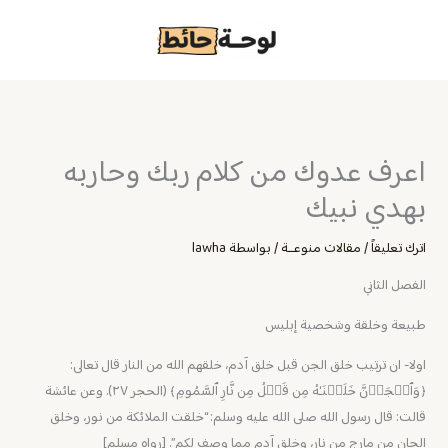
خطي
لى
لمحتوى
اعرف عدوك من كلام ربك وحاربه
بهدي نبيك
اترك تعليقاً
/
مقالات منوعــة
/ بواسطة
lawha
الفصل الثاني
طبيعة وخلقة وشخصية إبليس
اولا- ان ترتيب خلق الجن قبل خلق آدم، خلقهم الله من النار قال تعالى:
﴿وَٱلۡجَاۤنَّ خَلَقۡنَـٰهُ مِن قَبۡلُ مِن نَّارِ ٱلسَّمُومِ﴾ (الحجر ٢٧). وعن عائشة
قالت: قال رسول الله صلى الله عليه وسلم: “خلقت الملائكة من نور، وخلق
الجان من مارج من نار، وخلق آدم مما وصف لكم”. [رواه مسلم]