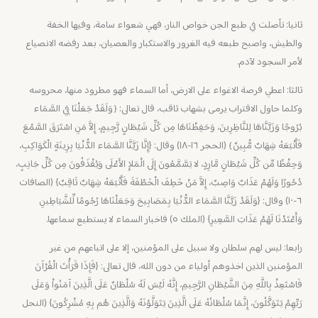
ثانيا: تأصلت في طبع الجن خواص النار، فهي شعواء سامة، وفيها الخفة
والطيش، واصبح طبعه فيه الغرور والاستكبار والعصيان، بعد رفضه الانصياع
لأمر السجود لآدم.
ثالثا: اعطي فرصة الاغواء على الارض، أما السماء فهو مطرود منها، محروسه
وكلما حاول الاقتراب يرمى بشهاب ثاقب، قال تعالى: ﴿وَلَقَدْ جَعَلْنَا فِي السَّمَاء
بُرُوجًا وَزَيَّنَّاهَا لِلنَّاظِرِينَ، وَحَفِظْنَاهَا مِن كُلِّ شَيْطَانٍ رَّجِيمٍ، إِلاَّ مَنِ اسْتَرَقَ السَّمْعَ
فَأَتْبَعَهُ شِهَابٌ مُّبِينٌ﴾ (الحجر ١٦-١٨) وقال: {إِنَّا زَيَّنَّا السَّمَاء الدُّنْيَا بِزِينَةٍ الْكَوَاكِبِ،
وَحِفْظًا مِّن كُلِّ شَيْطَانٍ مَّارِدٍ، لا يَسَّمَّعُونَ إِلَى الْمَلإِ الأَعْلَى وَيُقْذَفُونَ مِن كُلِّ جَانِبٍ،
دُحُورًا وَلَهُمْ عَذَابٌ وَاصِبٌ، إِلاَّ مَنْ خَطِفَ الْخَطْفَةَ فَأَتْبَعَهُ شِهَابٌ ثَاقِبٌ} (الصافات
٦-١٠) وقال: {وَلَقَدْ زَيَّنَّا السَّمَاء الدُّنْيَا بِمَصَابِيحَ وَجَعَلْنَاهَا رُجُومًا لِّلشَّيَاطِينِ
وَأَعْتَدْنَا لَهُمْ عَذَابَ السَّعِيرِ} (الملك ٥) فاخبار السماء لا يستطيع سماعها.
رابعا: ليس لهم سلطان ولا سبيل على المؤمنين، إلا على اتباعهم من غير
المؤمنين الذين اخذوهم أولياء من دون الله، قال تعالى: {فَإِذَا قَرَأْتَ الْقُرْآنَ
فَاسْتَعِذْ بِاللَّهِ مِنَ الشَّيْطَانِ الرَّجِيمِ، إِنَّهُ لَيْسَ لَهُ سُلْطَانٌ عَلَى الَّذِينَ آمَنُواْ وَعَلَى
رَبِّهِمْ يَتَوَكَّلُونَ، إِنَّمَا سُلْطَانُهُ عَلَى الَّذِينَ يَتَوَلَّوْنَهُ وَالَّذِينَ هُم بِهِ مُشْرِكُونَ} (النحل