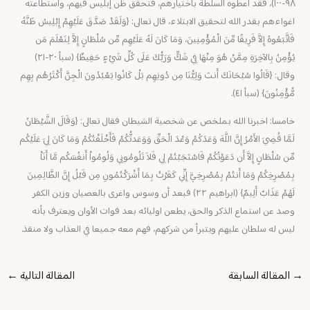
٩٨-١٠٠)، فقد اعطوه السلطة باختيارهم، فتحقق ظن إبليس فيهم، واستطاعته
اغواءهم بقدر الله لتحقيق الابتلاء، قال تعالى: {وَلَقَدْ صَدَّقَ عَلَيْهِمْ إِبْلِيسُ ظَنَّهُ
فَاتَّبَعُوهُ إِلاَّ فَرِيقًا مِّنَ الْمُؤْمِنِينَ، وَمَا كَانَ لَهُ عَلَيْهِم مِّن سُلْطَانٍ إِلاَّ لِنَعْلَمَ مَن
يُؤْمِنُ بِالآخِرَةِ مِمَّنْ هُوَ مِنْهَا فِي شَكٍّ وَرَبُّكَ عَلَى كُلِّ شَيْءٍ حَفِيظٌ} (سبأ ٢٠-٢١)
وقال: {قَالُوا سُبْحَانَكَ أَنتَ وَلِيُّنَا مِن دُونِهِم بَلْ كَانُوا يَعْبُدُونَ الْجِنَّ أَكْثَرُهُم بِهِم
مُّؤْمِنُونَ} (سبأ ٤١).
خامسا: اخبرنا الله بملخص عن شخصية الشيطان فقال تعالى: {وَقَالَ الشَّيْطَانُ
لَمَّا قُضِيَ الأَمْرُ إِنَّ اللَّهَ وَعَدَكُمْ وَعْدَ الْحَقِّ وَوَعَدتُّكُمْ فَأَخْلَفْتُكُمْ وَمَا كَانَ لِيَ عَلَيْكُم
مِّن سُلْطَانٍ إِلاَّ أَن دَعَوْتُكُمْ فَاسْتَجَبْتُمْ لِي فَلاَ تَلُومُونِي وَلُومُواْ أَنفُسَكُم مَّا أَنَاْ
بِمُصْرِخِكُمْ وَمَا أَنتُمْ بِمُصْرِخِيَّ إِنِّي كَفَرْتُ بِمَا أَشْرَكْتُمُونِ مِن قَبْلُ إِنَّ الظَّالِمِينَ
لَهُمْ عَذَابٌ أَلِيمٌ} (ابراهيم ٢٢) فبعد أن وسوس واغرى بالعصيان وزين الكفر
وصد عن استماع الذكر والحق، يطعن اوليائه بعد فوات الأوان ويعترف بأنه
ليس له سلطان عليهم ويتبرأ من شركهم، فهم معه جميعا في العذاب ولا منقذ.
→
المقالة السابقة
المقالة التالية
←