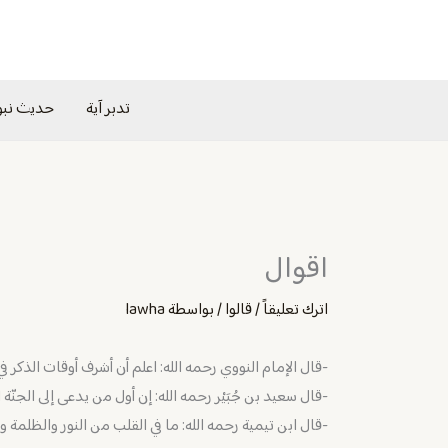
خطي
لى
لمحتوى
تدبر آية
حديث نب
اقوال
اترك تعليقاً
/
قالوا
/ بواسطة
lawha
-قال الإمام النووي رحمه الله: اعلم أن أشرف أوقات الذكر في 
-قال سعيد بن جُبَيْر رحمه الله: إن أول من يدعى إلى الجنّة
-قال ابن تيمية رحمه الله: ما في القلب من النور والظلمة و