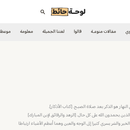
البحث
وي
مقالات منوعــة
قالوا
لغتنا الجميلة
معلومة
موعظة
النهار هو الذكر بعد صـلاة الصبـح. [كتاب الأذكار].
 الذين يحمدون الله على كل حال. [الزهد والرقائق لإبن المبارك]
الخير والشر يسري كثيرا إلى الوجه والعين وهما أعظم الأشياء ارتباطا