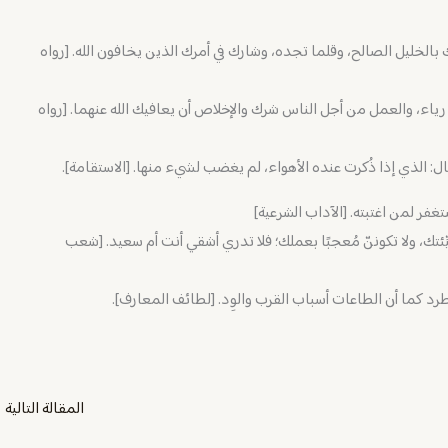
بالخليل الصالح، وقلما تجده، وشارك في أمرك الذين يخافون الله. [رواه
رياء، والعمل من أجل الناس شرك والإخلاص أن يعافيك الله عنهما. [رواه
؟ فقال: الذي إذا ذُكرت عنده الأهواء، لم يغضب لشيء منها. [الاستقامة].
تغفر لمن اغتبته. [الآداب الشرعية]
تك، ولا تكوننّ مُعجبًا بعملك؛ فلا تدري أشقي أنت أم سعيد. [شعب
رد كما أن الطاعات أسباب القرب والوِد. [لطائف المعارف].
المقالة التالية
←