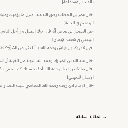
بالقلب. [الاستقامة]
-قال عمر بن الخطاب رضي الله عنه: اعتزل ما يؤذيك وعليك 
ابو نعيم في الحلية].
-عن الفضيل بن عياض أنَّه قال: ترك العمل من أجل الناس 
البيهقي في شعب الإيمان].
-‏قيل لأبي بكر بن عيّاش رحمه الله: يا أبا بكر، من السُنّيُّ
-قال عبد الله بن المبارك رحمه الله: التوبة من الغيبة أن تس
-قال سلمة بن دينار رحمه الله: أخف حسنتك كما تخفي سيِّئ
الإيمان للبيهقي]
-قال الإمام ابن رجب رحمه الله: ‏المعاصي سبب البعد والط
→
المقالة السابقة