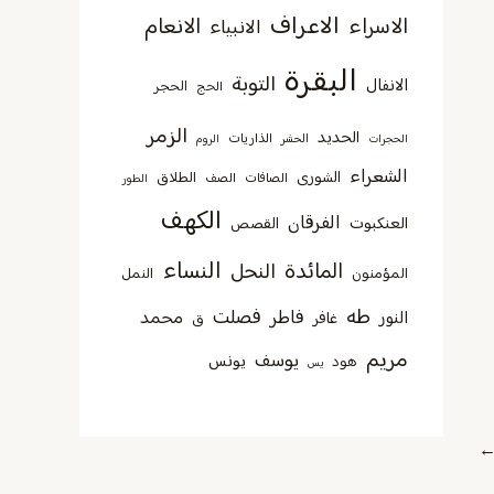
الاعراف
الاسراء
الانعام
الانبياء
البقرة
التوبة
الانفال
الحجر
الحج
الزمر
الحديد
الذاريات
الحجرات
الحشر
الروم
الشعراء
الشورى
الطلاق
الصافات
الصف
الطور
الكهف
الفرقان
العنكبوت
القصص
النساء
المائدة
النحل
المؤمنون
النمل
طه
فصلت
فاطر
محمد
النور
غافر
ق
مريم
يوسف
يونس
هود
يس