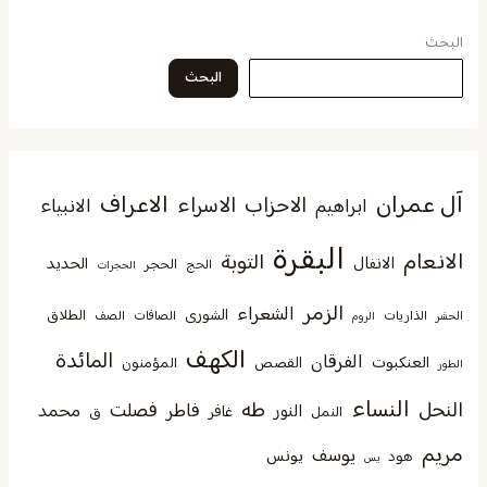
البحث
البحث
آل عمران
الاعراف
الاحزاب
الاسراء
الانبياء
ابراهيم
البقرة
الانعام
التوبة
الانفال
الحديد
الحجر
الحج
الحجرات
الزمر
الشعراء
الشورى
الطلاق
الذاريات
الصافات
الصف
الحشر
الروم
الكهف
المائدة
الفرقان
العنكبوت
القصص
المؤمنون
الطور
النساء
النحل
طه
فصلت
فاطر
محمد
النور
غافر
النمل
ق
مريم
يوسف
يونس
هود
يس