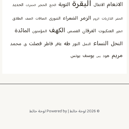
البقرة
الانعام
التوبة
الانفال
الحديد
الحجر
الحج
الحجرات
الزمر
الشعراء
الشورى
الطلاق
الذاريات
الصافات
الصف
الحشر
الروم
الكهف
المائدة
الفرقان
العنكبوت
القصص
المؤمنون
الطور
النساء
النحل
طه
فصلت
فاطر
محمد
النور
غافر
النمل
ق
مريم
يوسف
يونس
هود
يس
© 2026 لوحة حائط | Powered by لوحة حائط