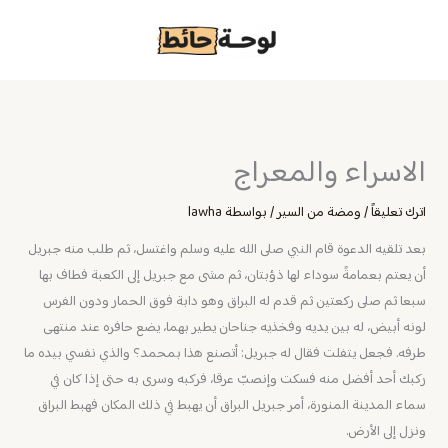
خطي
لى
لمحتوى
الاسراء والمعراج
اترك تعليقاً
/
ومضة من السير
/ بواسطة
lawha
بعد تلقيه الدعوة قام النبي صلى الله عليه وسلم واغتسل، ثم طلب منه جبريل
أن يعتم بعمامةً سوداء لها ذؤبتان، ثم مشى مع جبريل إلى الكعبة فطاف بها
سبعا ثم صلى ركعتين ثم قدم له البراق وهو دابة فوق الحمار ودون الفرس
لونه أبيض، له بين يديه وفخذيه جناحان يطير بهما، يضع حافره عند منتهى
طرفه. فجعل يتفلت فقال له جبريل: أتصنع هذا بمحمد؟ والذي نفسي بيده ما
ركبك أحد أفضل منه فسكت وإنصبّ عرقا، فركبه وسرى به حتى إذا كان في
سماء المدينة المنورة، أمر جبريل البراق أن يهبط في ذلك المكان فهبط البراق
ونزل إلى الأرض.