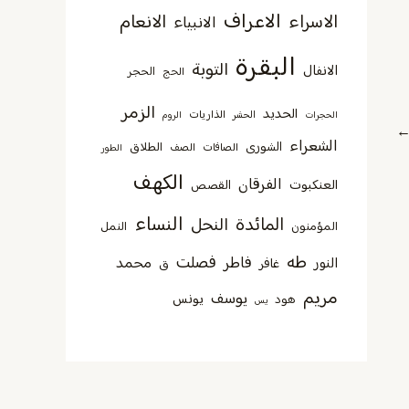
الاعراف
الاسراء
الانعام
الانبياء
البقرة
التوبة
الانفال
الحجر
الحج
الزمر
الحديد
الذاريات
الحجرات
الحشر
الروم
الشعراء
الشورى
الطلاق
الصافات
الصف
الطور
الكهف
الفرقان
العنكبوت
القصص
النساء
المائدة
النحل
المؤمنون
النمل
طه
فصلت
فاطر
محمد
النور
غافر
ق
مريم
يوسف
يونس
هود
يس