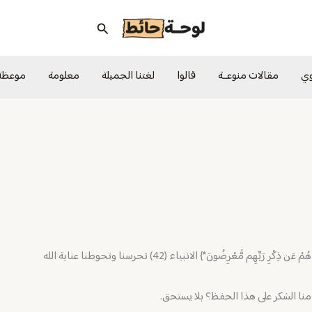
البحث
وي
مقالات منوعــة
قالوا
لغتنا الجميلة
معلومة
موعظة
قال تعالى: { *قُلْ مَن يَكْلَؤُكُم بِاللَّيْلِ وَالنَّهَارِ مِنَ الرَّحْمَٰنِ ۗ بَلْ هُمْ عَن ذِكْرِ رَبِّهِم مُّعْرِضُونَ*} الانبياء (42) تحرسنا وتحوطنا عناية الله
 منا الشكر على هذا الحفظ؟ بلا يستحق.