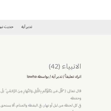
خطي
لى
لمحتوى
تدبر آية
حديث نب
الانبياء (42)
اترك تعليقاً
/
تدبر آية
/ بواسطة
lawha
وحفظه
في كل لحظة من ليل أو نهار، ‏في اليقظة والمنام، ألا يستحق