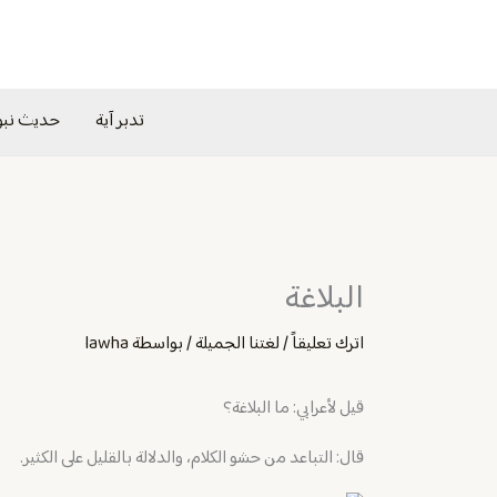
خطي
لى
لمحتوى
تدبر آية
حديث نب
البلاغة
اترك تعليقاً
/
لغتنا الجميلة
/ بواسطة
lawha
قيل لأعرابي: ما البلاغة؟
قال: التباعد من حشو الكلام، والدلالة بالقليل على الكثير.