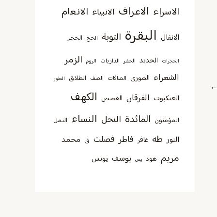
الاعراف
الانعام
الاسراء
الانبياء
البقرة
التوبة
الانفال
الحجر
الحج
الزمر
الحديد
الذاريات
الحجرات
الحشر
الروم
الشعراء
الشورى
الطلاق
الصافات
الصف
الطور
الكهف
الفرقان
العنكبوت
القصص
النساء
المائدة
النحل
المؤمنون
النمل
طه
فصلت
فاطر
محمد
النور
غافر
ق
مريم
يوسف
يونس
هود
يس