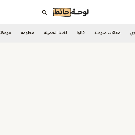
البحث
وي
مقالات منوعــة
قالوا
لغتنا الجميلة
معلومة
موعظة