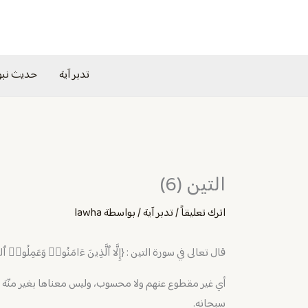
خطي
لى
لمحتوى
تدبر آية
حديث نب
التين (6)
اترك تعليقاً
/
تدبر آية
/ بواسطة
lawha
قال تعالى في سورة التين : {إِلَّا ٱلَّذِینَ ءَامَنُوا۟ وَعَمِلُوا۟ ٱل
أي غير مقطوع عنهم ولا محسوب، وليس معناها بغير منّة عليهم،
سبحانه.