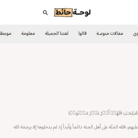
البحث
وي
مقالات منوعــة
قالوا
لغتنا الجميلة
معلومة
موعظة
صَّـٰلِحَـٰتِ فَلَهُمۡ أَجۡرٌ غَیۡرُ مَمۡنُونࣲ}
 فلله المنّة على أهل الجنة دائماً وأبداً إذ لم يدخلوها إلا برحمة الله