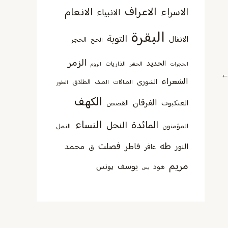
الاعراف
الانعام
الاسراء
الانبياء
البقرة
التوبة
الانفال
الحجر
الحج
الزمر
الحديد
الذاريات
الحجرات
الحشر
الروم
الشعراء
الشورى
الطلاق
الصافات
الصف
الطور
الكهف
الفرقان
العنكبوت
القصص
النساء
المائدة
النحل
المؤمنون
النمل
طه
فصلت
فاطر
محمد
النور
غافر
ق
مريم
يوسف
يونس
هود
يس