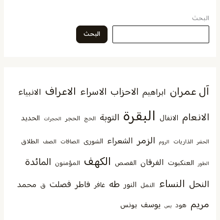
البحث
البحث
آل عمران
الاعراف
الاحزاب
الاسراء
الانبياء
ابراهيم
البقرة
الانعام
التوبة
الانفال
الحديد
الحجر
الحج
الحجرات
الزمر
الشعراء
الشورى
الطلاق
الذاريات
الصافات
الصف
الحشر
الروم
الكهف
المائدة
الفرقان
العنكبوت
القصص
المؤمنون
الطور
النساء
النحل
طه
فصلت
فاطر
محمد
النور
غافر
النمل
ق
مريم
يوسف
يونس
هود
يس