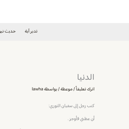
خطي
لى
لمحتوى
تدبر آية
حديث نب
الدنيا
اترك تعليقاً
/
موعظة
/ بواسطة
lawha
كتب رجل إلى سفيان الثوري:
أن عظني فأوجز .