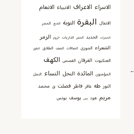
الاعراف
الاسراء
الانعام
الانبياء
البقرة
التوبة
الانفال
الحجر
الحج
الزمر
الحديد
الذاريات
الحجرات
الحشر
الروم
الشعراء
الشورى
الطلاق
الصافات
الصف
الطور
الكهف
الفرقان
العنكبوت
القصص
النساء
المائدة
النحل
المؤمنون
النمل
طه
فصلت
فاطر
محمد
النور
غافر
ق
مريم
يوسف
يونس
هود
يس