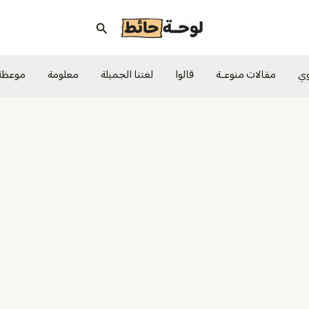
البحث
وي
مقالات منوعــة
قالوا
لغتنا الجميلة
معلومة
موعظة