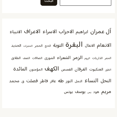
البحث
آل عمران
الاعراف
الاحزاب
الاسراء
الانبياء
ابراهيم
البقرة
الانعام
التوبة
الانفال
الحديد
الحجر
الحج
الحجرات
الزمر
الشعراء
الشورى
الطلاق
الذاريات
الصافات
الصف
الحشر
الروم
الكهف
المائدة
الفرقان
العنكبوت
القصص
المؤمنون
الطور
النساء
النحل
طه
فصلت
فاطر
محمد
النور
غافر
النمل
ق
مريم
يوسف
يونس
هود
يس