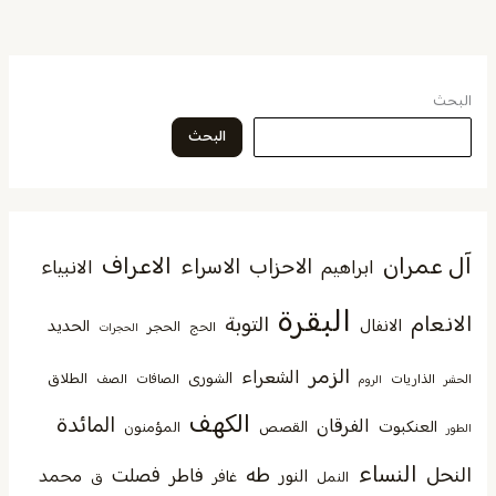
البحث
البحث
آل عمران
الاعراف
الاحزاب
الاسراء
الانبياء
ابراهيم
البقرة
الانعام
التوبة
الانفال
الحديد
الحجر
الحج
الحجرات
الزمر
الشعراء
الشورى
الطلاق
الذاريات
الصافات
الصف
الحشر
الروم
الكهف
المائدة
الفرقان
العنكبوت
القصص
المؤمنون
الطور
النساء
النحل
طه
فصلت
فاطر
محمد
النور
غافر
النمل
ق