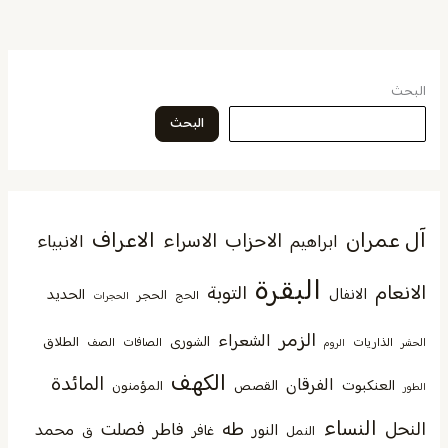
البحث
البحث
آل عمران
الاعراف
الاحزاب
الاسراء
الانبياء
ابراهيم
البقرة
الانعام
التوبة
الانفال
الحديد
الحجر
الحج
الحجرات
الزمر
الشعراء
الشورى
الطلاق
الذاريات
الصافات
الصف
الحشر
الروم
الكهف
المائدة
الفرقان
العنكبوت
القصص
المؤمنون
الطور
النساء
النحل
طه
فصلت
فاطر
محمد
النور
غافر
النمل
ق