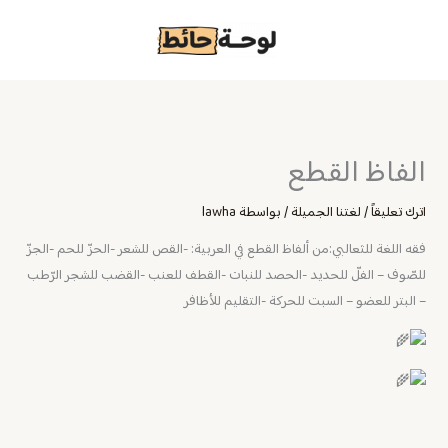
خطي
لى
لمحتوى
الفاظ القطع
اترك تعليقاً
/
لغتنا الجميلة
/ بواسطة
lawha
فقه اللغة للثعالبي:من ألفاظ القطع في ‎العربية: -القص للشعر -الحزّ للحم -الجزّ
للصّوف – الفلّ للحديد -الحصد للنبات -القطف للعنب -القضب للشجر الرّطب
– البتر للعضو – السبت للحركة -التقليم للأظافر