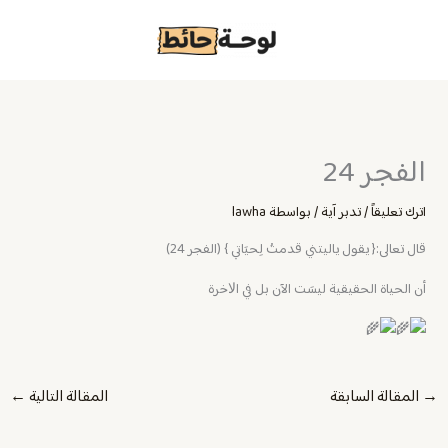
خطي
لى
لمحتوى
الفجر 24
اترك تعليقاً
/
تدبر آية
/ بواسطة
lawha
قال تعالى:{ يقول ياليتني قدمتُ لِحيَاتي } (الفجر 24)
أن الحياة الحقيقية ليسَت الآن بل في اﻻخرة
→
المقالة السابقة
المقالة التالية
←