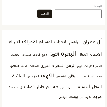
البحث
البحث
آل عمران
الاعراف
الاحزاب
الاسراء
الانبياء
ابراهيم
البقرة
الانعام
التوبة
الانفال
الحديد
الحجر
الحج
الحجرات
الزمر
الشعراء
الشورى
الطلاق
الذاريات
الصافات
الصف
الحشر
الروم
الكهف
المائدة
الفرقان
العنكبوت
القصص
المؤمنون
الطور
النساء
النحل
طه
فصلت
فاطر
محمد
النور
غافر
النمل
ق
مريم
يوسف
يونس
هود
يس