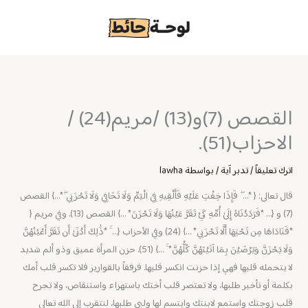
خطي
لى
لمحتوى
القصص (7)و(13) /مريم(24) /
الاحزاب(51).
اترك تعليقاً
/
تدبر آية
/ بواسطة
lawha
قال تعالى: { *… ۖ فَإِذَا خِفْتِ عَلَيْهِ فَأَلْقِيهِ فِي الْيَمِّ وَلَا تَخَافِي وَلَا تَحْزَنِي ۖ*…} القصص
(7) و {… *فَرَدَدْنَاهُ إِلَىٰ أُمِّهِ كَيْ تَقَرَّ عَيْنُهَا وَلَا تَحْزَنَ* …} القصص (13). وفي مريم {
*فَنَادَاهَا مِن تَحْتِهَا أَلَّا تَحْزَنِي* …} (24) وفي الأحزاب {… ۚ *ذَٰلِكَ أَدْنَىٰ أَن تَقَرَّ أَعْيُنُهُنَّ
وَلَا يَحْزَنَّ وَيَرْضَيْنَ بِمَا آتَيْتَهُنَّ كُلُّهُنَّ* ۚ …} (51). حزن المرأة عميق وذو ألم شديد
لا يتحمله قلبها فهي إذا حزنت انكسر قلبها. فرفقاً بالقوارير فلا تكسر قلب أمك
بكلمة أو تأخير طلبها، ولا تعتصر قلب أختك باستهزاء واستنقاص، ولا تجرح
قلب زوجتك واستمع لابنتك وابتسم لها ولبي طلبها، لنتقرب إلى الله تعالى