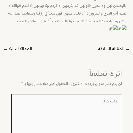
بالإحسان لهن ولا نحزن قلوبهن فلا يكرمهن إلا كريم ولا يهينهن إلا لئيم فوالله لا
نعلم أجر الفرح والسرور إذا أدخلناه عليهن فهن سبباً في رزقنا وسعادتنا بعد الله
وهن وصية سيدنا محمد:” *استوصوا بالنساء خيراً* عليه الصلاة والسلام
→
المقالة السابقة
المقالة التالية
←
اترك تعليقاً
لن يتم نشر عنوان بريدك الإلكتروني.
الحقول الإلزامية مشار إليها بـ
*
اكتب
هنا...