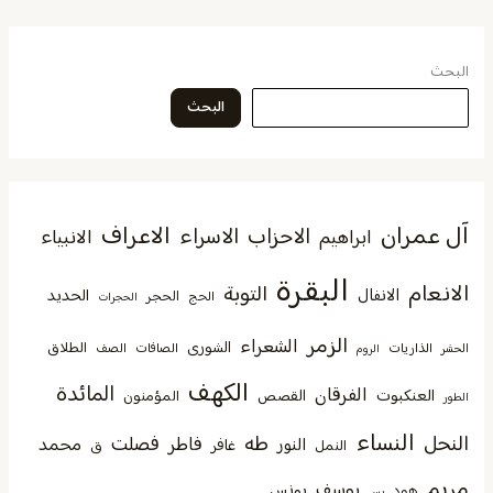
البحث
البحث
آل عمران
الاعراف
الاحزاب
الاسراء
الانبياء
ابراهيم
البقرة
الانعام
التوبة
الانفال
الحديد
الحجر
الحج
الحجرات
الزمر
الشعراء
الشورى
الطلاق
الذاريات
الصافات
الصف
الحشر
الروم
الكهف
المائدة
الفرقان
العنكبوت
القصص
المؤمنون
الطور
النساء
النحل
طه
فصلت
فاطر
محمد
النور
غافر
النمل
ق
مريم
يوسف
يونس
هود
يس