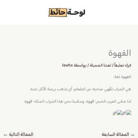
خطي
لى
لمحتوى
القهوة
اترك تعليقاً
/
لغتنا الجميلة
/ بواسطة
lawha
‏القهوة لغة:
هي الشراب يُقْهي صاحبَه عن الطعام، أي يَذهب برغبة الأكل لديه.
لذا سَمّى العرب الخمر: قهوة، وسمّينا نحن هذا الشراب المنبِّه: قهوة.
→
المقالة السابقة
المقالة التالية
←