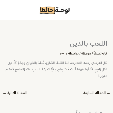
خطي
لى
لمحتوى
اللعب بالدين
اترك تعليقاً
/
موعظة
/ بواسطة
lawha
قال القرطبي رحمه الله: يَرْحَمُ اللهُ السَّلَفَ الصَّالِحَ، فَلَقَدْ بَالَغُوا فِي وَصِيَّةِ كُلِّ ذِي
عَقْلٍ رَاجِحٍ، فَقَالُوا: مَهمَا كُنْتَ لَاعِبًا بِشَيءٍ فَإِيَّاكَ أَنْ تَلعَبَ بِدِينِكَ. [الجامع لأحكام
القرآن]
→
المقالة السابقة
المقالة التالية
←