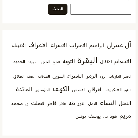
البحث
آل عمران
الاعراف
الاحزاب
الاسراء
الانبياء
ابراهيم
البقرة
الانعام
التوبة
الانفال
الحديد
الحجر
الحج
الحجرات
الزمر
الشعراء
الشورى
الطلاق
الذاريات
الصافات
الصف
الحشر
الروم
الكهف
المائدة
الفرقان
العنكبوت
القصص
المؤمنون
الطور
النساء
النحل
طه
فصلت
فاطر
محمد
النور
غافر
النمل
ق
مريم
يوسف
يونس
هود
يس