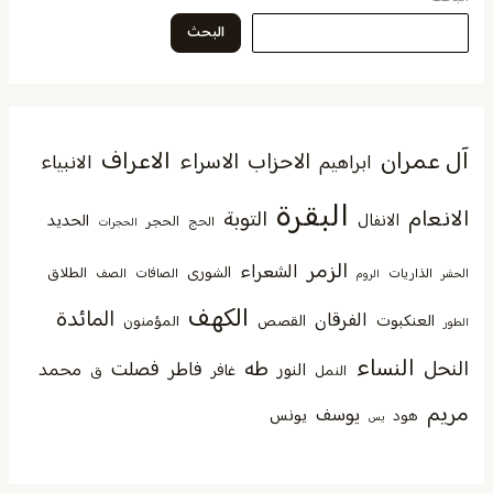
البحث
آل عمران
الاعراف
الاحزاب
الاسراء
الانبياء
ابراهيم
البقرة
الانعام
التوبة
الانفال
الحديد
الحجر
الحج
الحجرات
الزمر
الشعراء
الشورى
الطلاق
الذاريات
الصافات
الصف
الحشر
الروم
الكهف
المائدة
الفرقان
العنكبوت
القصص
المؤمنون
الطور
النساء
النحل
طه
فصلت
فاطر
محمد
النور
غافر
النمل
ق
مريم
يوسف
يونس
هود
يس