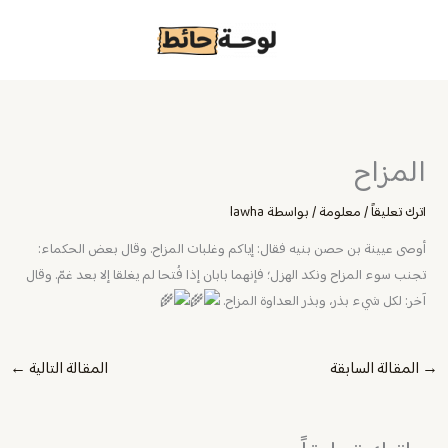
خطي
لى
لمحتوى
المزاح
اترك تعليقاً
/
معلومة
/ بواسطة
lawha
أوصى عيينة بن حصن بنيه فقال: إياكم وغلبات المزاح. وقال بعض الحكماء:
تجنب سوء المزاح ونكد الهزل؛ فإنهما بابان إذا فُتحا لم يغلقا إلا بعد غمّ. وقال
آخر: لكل شيء بذر، وبذر العداوة المزاح.
→
المقالة السابقة
المقالة التالية
←