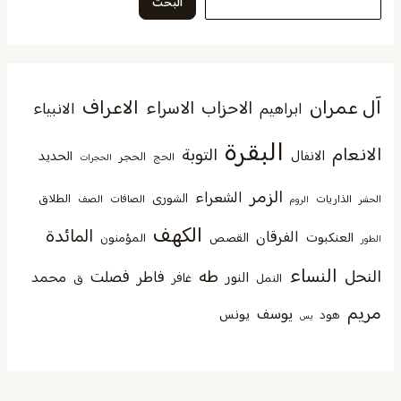
البحث
آل عمران
الاعراف
الاحزاب
الاسراء
الانبياء
ابراهيم
البقرة
الانعام
التوبة
الانفال
الحديد
الحجر
الحج
الحجرات
الزمر
الشعراء
الشورى
الطلاق
الذاريات
الصافات
الصف
الحشر
الروم
الكهف
المائدة
الفرقان
العنكبوت
القصص
المؤمنون
الطور
النساء
النحل
طه
فصلت
فاطر
محمد
النور
غافر
النمل
ق
مريم
يوسف
يونس
هود
يس