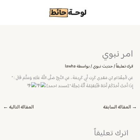
خطي
لى
لمحتوى
امر نبوي
اترك تعليقاً
/
حديث نبوي
/ بواسطة
lawha
عَنِ الْمِقْدَامِ بْنِ مَعْدِي كَرِبَ أَبِي كَرِيمَةَ ، عَنِ النَّبِيِّ صَلَّى اللَّهُ عَلَيْهِ وَسَلَّمَ قَالَ : ”
إِذَا أَحَبَّ أَحَدُكُمْ أَخَاهُ فَلْيُعْلِمْهُ أَنَّهُ يُحِبُّهُ “.[مسند احمد]
→
المقالة السابقة
المقالة التالية
←
اترك تعليقاً