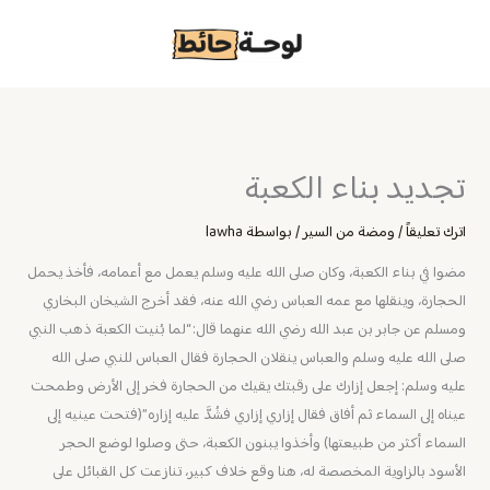
خطي
لى
لمحتوى
تجديد بناء الكعبة
اترك تعليقاً
/
ومضة من السير
/ بواسطة
lawha
مضوا في بناء الكعبة، وكان صلى الله عليه وسلم يعمل مع أعمامه، فأخذ يحمل
الحجارة، وينقلها مع عمه العباس رضي الله عنه، فقد أخرج الشيخان البخاري
ومسلم عن جابر بن عبد الله رضي الله عنهما قال: “لما بُنيت الكعبة ذهب النبي
صلى الله عليه وسلم والعباس ينقلان الحجارة فقال العباس للنبي صلى الله
عليه وسلم: إجعل إزارك على رقبتك يقيك من الحجارة فخر إلى الأرض وطمحت
عيناه إلى السماء ثم أفاق فقال إزاري إزاري فشُدَّ عليه إزاره”(فتحت عينيه إلى
السماء أكثر من طبيعتها) وأخذوا يبنون الكعبة، حتى وصلوا لوضع الحجر
الأسود بالزاوية المخصصة له، هنا وقع خلاف كبير، تنازعت كل القبائل على