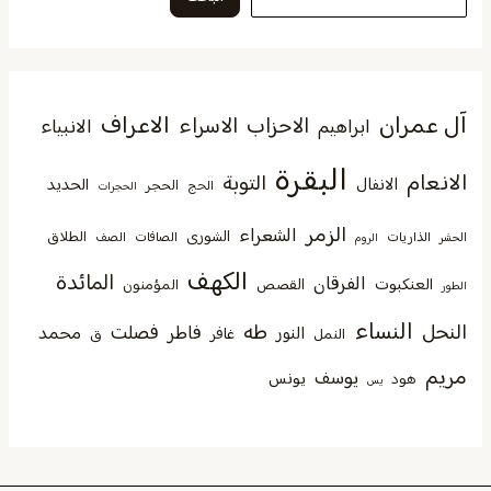
آل عمران
الاعراف
الاحزاب
الاسراء
الانبياء
ابراهيم
البقرة
الانعام
التوبة
الانفال
الحديد
الحجر
الحج
الحجرات
الزمر
الشعراء
الشورى
الطلاق
الذاريات
الصافات
الصف
الحشر
الروم
الكهف
المائدة
الفرقان
العنكبوت
القصص
المؤمنون
الطور
النساء
النحل
طه
فصلت
فاطر
محمد
النور
غافر
النمل
ق
مريم
يوسف
يونس
هود
يس