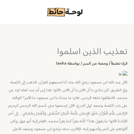
خطي
لى
لمحتوى
تعذيب الذين اسلموا
اترك تعليقاً
/
ومضة من السير
/ بواسطة
lawha
قال عبد الله ابن مسعود رضي الله عنه: أنا اسمعهم القرآن، فذهب إلى الكعبة،
وفي الطريق كان ينادي يا آل فلان يا آل فلان، قالوا: هذا إبن أم عبد لعله ارتد عن
محمد، فانطلقوا خلفه فرحين، هاتِ ما عندك يا ابن مسعود ما الأمر؟ فوقف
على باب الكعبة وصعد اول الدرج، قال: إسمعوا مني، {بسم الله الرحمن الرحيم،
الرَّحْمَن عَلَّمَ الْقُرْآنَ خَلَقَ الإِنسَان عَلَّمَهُ الْبَيَانَ الشَّمْسُ وَالْقَمَرُ بِحُسْبَانٍ … إلى آخر
الآيات} قالوا: ما يقول هذا؟ كأنه يقرأ كما يقرأ محمد، فقام إليه أبو جهل وكان
أقواهم على الشر وأحبهم إليه، فإقترب منه، تراجع ابن مسعود وصعد للاعلى