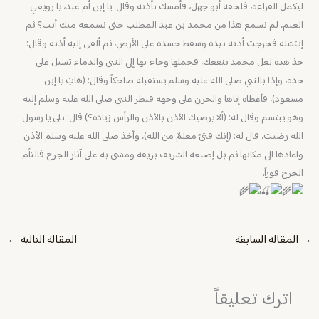
ليكمل القراءة، فلحقه أبو جهل، فأمسك بأذنه وقال: يا إبن أم عبد، يا رويعي
الغنم، لم نسمع هذا من محمد بن عبد المطلب حتى نسمعه منك أنت؟ ثم
إنتشله فخرجت أذنه بيده وسقط جسده على الأرض، ثم ألقى إليه أذنه وقال:
خذ هذه لعل محمد ينفعك، فحملها وجاء بها إلى النبي والدماء تسيل على
خده، وإذا بالنبي صلى الله عليه وسلم يستقبله ضاحكاً وقال: (هاتِ يا إبن
مسعود)، فأعطاه إياها والحزن على وجهه فنظر النبي صلى الله عليه وسلم إليه
وهو يبتسم وقال له: (ألا يرضيك الأذن بالأذن والرأس زيادة؟) قال: بلى يا رسول
الله رضيت، قال له: (إنك فتىً معلمٌ من الله)، وأخذ صلى الله عليه وسلم الأذن
واعادها الى مكانها ثم بل إصبعه الشريف بريقه ومشى به على آثار الجرح فالتأم
الجرح فوراً.
→
المقالة السابقة
المقالة التالية
←
اترك تعليقاً