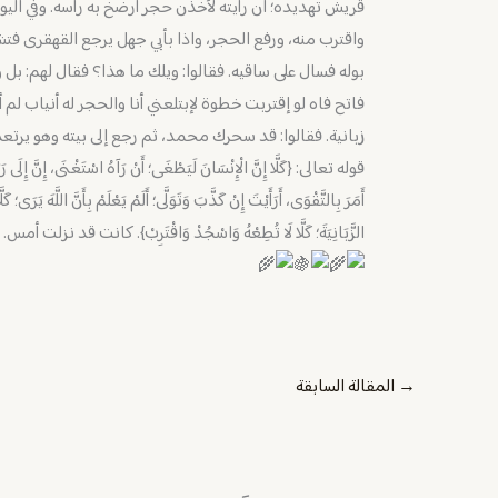
قريش تهديده؛ ان رأيته لأخذن حجر أرضخ به رأسه. وفي اليوم 
واقترب منه، ورفع الحجر، واذا بأبي جهل يرجع القهقرى فت
بوله فسال على ساقيه. فقالوا: ويلك ما هذا؟ فقال لهم: بل
فاتح فاه لو إقتربت خطوة لإبتلعني أنا والحجر له أنياب لم أ
زبانية. فقالوا: قد سحرك محمد، ثم رجع إلى بيته وهو يرت
قوله تعالى: {كَلَّا إِنَّ الْإِنْسَانَ لَيَطْغَى؛ أَنْ رَآهُ اسْتَغْنَى، إِنَّ إِلَى رَبِ
أَمَرَ بِالتَّقْوَى، أَرَأَيْتَ إِنْ كَذَّبَ وَتَوَلَّى؛ أَلَمْ يَعْلَمْ بِأَنَّ اللَّهَ يَرَى؛ ك
الزَّبَانِيَةَ؛ كَلَّا لَا تُطِعْهُ وَاسْجُدْ وَاقْتَرِبْ}. كانت قد نزلت أمس.
→
المقالة السابقة