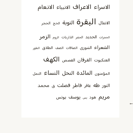
الاعراف
الانعام
الاسراء
الانبياء
البقرة
التوبة
الانفال
الحجر
الحج
الزمر
الحديد
الذاريات
الحجرات
الحشر
الروم
الشعراء
الشورى
الطلاق
الصافات
الصف
الطور
الكهف
الفرقان
العنكبوت
القصص
النساء
المائدة
النحل
المؤمنون
النمل
طه
فصلت
فاطر
محمد
النور
غافر
ق
مريم
يوسف
يونس
هود
يس