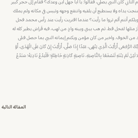
الثاني كان النبي يصلي، فقالوا: يا أبا جهل أين وعدك؟ فقام إلى حجر كبير
شنجت يداه ولا يستطيع أن يلقيه وانتقع وجهه وتيبس في مكانه ولم يملك
 ويلكم أنتم ألم تروا ما رأيت؟ عندما اقتربت رأيت عند رأس محمد فحل
رَ مثلها لفحل قط، ثم هب بيني وبينه وادٍ من لهب، فيه فَراش يطير كله له
عد من الخوف. واخبر من كان مؤمن ويكتم إيمانه النبي بما حصل فتلى
ّكَ الرُّجْعَى أَرَأَيْتَ الَّذِي يَنْهَى، عَبْدًا إِذَا صَلَّى، أَرَأَيْتَ إِنْ كَانَ عَلَى الْهُدَى، أَوْ
َلَّا لَئِنْ لَمْ يَنْتَهِ لَنَسْفَعًا بِالنَّاصِيَةِ، نَاصِيَةٍ كَاذِبَةٍ خَاطِئَةٍ؛ فَلْيَدْعُ نَادِيَهُ؛ سَنَدْعُ
المقالة التالية
←