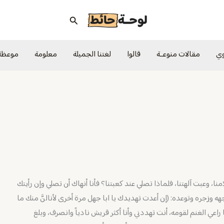
البحث
وي
مقالات منوعــة
قالوا
لغتنا الجميلة
معلومة
موعظة
ا، وعبت آلهتنا، فلماذا تصلي عند كعبتنا؟ فأنا أنهاك أن تصلي وإن رأيتك
جهه وزجره وتوعده: (إن أعدت تهديدك يا ابا جهل مرة أخرى لأنالنَّ منك ما
ا راعي الغنم لقومه، أنت تهددني وأنا أكثر قريش نادياً وانصرف، وبلغ