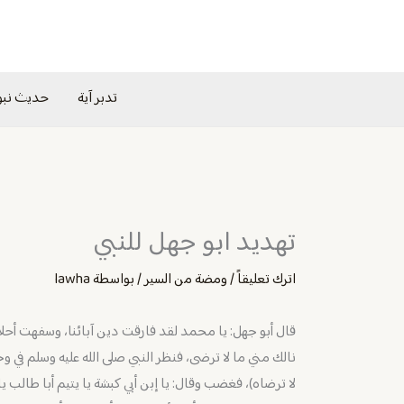
خطي
لى
لمحتوى
تدبر آية
حديث نب
تهديد ابو جهل للنبي
اترك تعليقاً
/
ومضة من السير
/ بواسطة
lawha
قال أبو جهل: يا محمد لقد فارقت دين آبائنا، وسفهت أحلامن
نالك مني ما لا ترضى، فنظر النبي صلى الله عليه وسلم في و
لا ترضاه)، فغضب وقال: يا إبن أبي كبشة يا يتيم أبا طالب ي