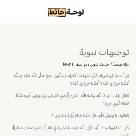
خطي
لى
لمحتوى
توجيهات نبوية
اترك تعليقاً
/
حديث نبوي
/ بواسطة
lawha
عَنْ أُسَامَةَ بْنِ شَرِيكٍ قَالَ : شَهِدْتُ الْأَعْرَابَ يَسْأَلُونَ النَّبِيَّ صَلَّى اللَّهُ عَلَيْهِ وَسَلَّمَ :
أَعَلَيْنَا حَرَجٌ فِي كَذَا ؟ أَعَلَيْنَا حَرَجٌ فِي كَذَا ؟
فَقَالَ لَهُمْ : ” عِبَادَ اللَّهِ، وَضَعَ اللَّهُ الْحَرَجَ إِلَّا مَنِ اقْتَرَضَ مِنْ عِرْضِ أَخِيهِ شَيْئًا،
فَذَاكَ الَّذِي حَرِجَ “.
فَقَالُوا : يَا رَسُولَ اللَّهِ، هَلْ عَلَيْنَا جُنَاحٌ أَنْ لَا نَتَدَاوَى ؟
قَالَ : ” تَدَاوَوْا عِبَادَ اللَّهِ ؛ فَإِنَّ اللَّهَ سُبْحَانَهُ لَمْ يَضَعْ دَاءً إِلَّا وَضَعَ مَعَهُ شِفَاءً، إِلَّا