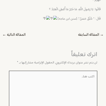
الْهَرَمَ “.
قَالُوا : يَا رَسُولَ اللَّهِ، مَا خَيْرُ مَا أُعْطِيَ الْعَبْدُ ؟
قَالَ : ” خُلُقٌ حَسَنٌ “. [سنن ابن ماجه]
→
المقالة السابقة
المقالة التالية
←
اترك تعليقاً
لن يتم نشر عنوان بريدك الإلكتروني.
الحقول الإلزامية مشار إليها بـ
*
اكتب
هنا...