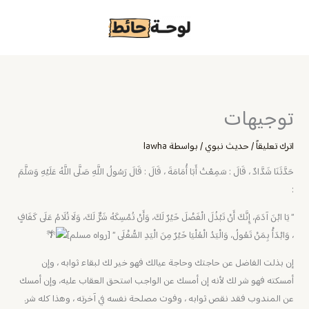
خطي
لى
لمحتوى
توجيهات
اترك تعليقاً
/
حديث نبوي
/ بواسطة
lawha
حَدَّثَنَا شَدَّادٌ ، قَالَ : سَمِعْتُ أَبَا أُمَامَةَ ، قَالَ : قَالَ رَسُولُ اللَّهِ صَلَّى اللَّهُ عَلَيْهِ وَسَلَّمَ
:
” يَا ابْنَ آدَمَ، إِنَّكَ أَنْ تَبْذُلَ الْفَضْلَ خَيْرٌ لَكَ، وَأَنْ تُمْسِكَهُ شَرٌّ لَكَ، وَلَا تُلَامُ عَلَى كَفَافٍ
، وَابْدَأْ بِمَنْ تَعُولُ، وَالْيَدُ الْعُلْيَا خَيْرٌ مِنَ الْيَدِ السُّفْلَى ” [رواه مسلم]
إن بذلت الفاضل عن حاجتك وحاجة عيالك فهو خير لك لبقاء ثوابه ، وإن
أمسكته فهو شر لك لأنه إن أمسك عن الواجب استحق العقاب عليه، وإن أمسك
عن المندوب فقد نقص ثوابه ، وفوت مصلحة نفسه في آخرته ، وهذا كله شر.