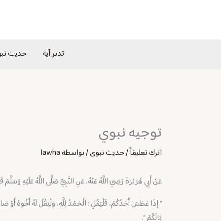
خطي
لى
لمحتوى
تدبر آية
حديث نب
توجيه نبوي
اترك تعليقاً
/
حديث نبوي
/ بواسطة
lawha
عَنْ أَبِي هُرَيْرَةَ رَضِيَ اللَّهُ عَنْهُ، عَنِ النَّبِيِّ صَلَّى اللَّهُ عَلَيْهِ وَسَلَّمَ ق
” إِذَا عَطَسَ أَحَدُكُمْ، فَلْيَقُلِ : الْحَمْدُ لِلَّهِ، وَلْيَقُلْ لَهُ أَخُوهُ أَوْ صَاحِ
بَالَكُمْ “.