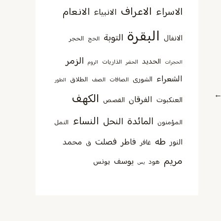
الاعراف
الانعام
الاسراء
الانبياء
البقرة
التوبة
الانفال
الحجر
الحج
الزمر
الحديد
الذاريات
الحجرات
الحشر
الروم
الشعراء
الشورى
الطلاق
الصافات
الصف
الطور
الكهف
الفرقان
العنكبوت
القصص
النساء
المائدة
النحل
المؤمنون
النمل
طه
فصلت
فاطر
محمد
النور
غافر
ق
مريم
يوسف
يونس
هود
يس