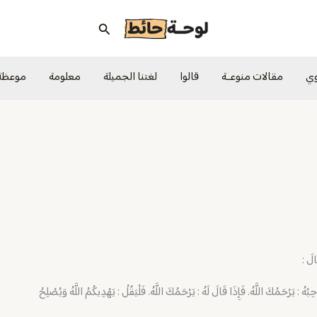
البحث
وي
مقالات منوعــة
قالوا
لغتنا الجميلة
معلومة
موعظة
َالَ :
بُهُ : يَرْحَمُكَ اللَّهُ. فَإِذَا قَالَ لَهُ : يَرْحَمُكَ اللَّهُ. فَلْيَقُلْ : يَهْدِيكُمُ اللَّهُ وَيُصْلِحُ