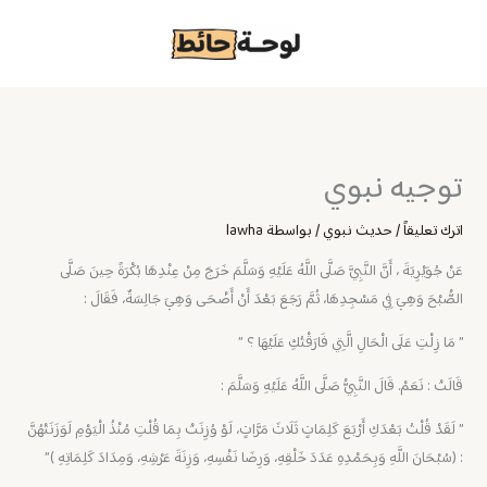
خطي
لى
لمحتوى
توجيه نبوي
اترك تعليقاً
/
حديث نبوي
/ بواسطة
lawha
عَنْ جُوَيْرِيَةَ ، أَنَّ النَّبِيَّ صَلَّى اللَّهُ عَلَيْهِ وَسَلَّمَ خَرَجَ مِنْ عِنْدِهَا بُكْرَةً حِينَ صَلَّى
الصُّبْحَ وَهِيَ فِي مَسْجِدِهَا، ثُمَّ رَجَعَ بَعْدَ أَنْ أَضْحَى وَهِيَ جَالِسَةٌ، فَقَالَ :
” مَا زِلْتِ عَلَى الْحَالِ الَّتِي فَارَقْتُكِ عَلَيْهَا ؟ ”
قَالَتْ : نَعَمْ. قَالَ النَّبِيُّ صَلَّى اللَّهُ عَلَيْهِ وَسَلَّمَ :
” لَقَدْ قُلْتُ بَعْدَكِ أَرْبَعَ كَلِمَاتٍ ثَلَاثَ مَرَّاتٍ، لَوْ وُزِنَتْ بِمَا قُلْتِ مُنْذُ الْيَوْمِ لَوَزَنَتْهُنَّ
: (سُبْحَانَ اللَّهِ وَبِحَمْدِهِ عَدَدَ خَلْقِهِ، وَرِضَا نَفْسِهِ، وَزِنَةَ عَرْشِهِ، وَمِدَادَ كَلِمَاتِهِ )”