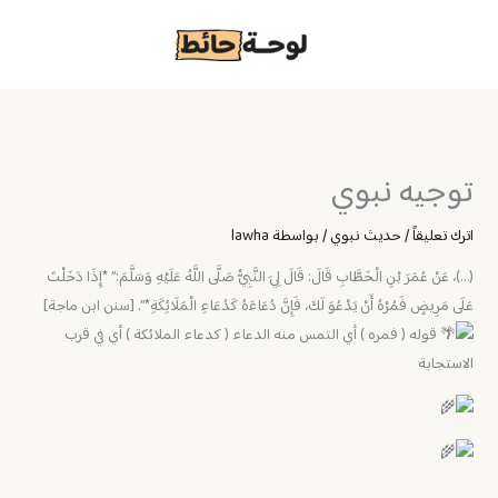
خطي
لى
لمحتوى
توجيه نبوي
اترك تعليقاً
/
حديث نبوي
/ بواسطة
lawha
(…)، عَنْ عُمَرَ بْنِ الْخَطَّابِ قَالَ: قَالَ لِيَ النَّبِيُّ صَلَّى اللَّهُ عَلَيْهِ وَسَلَّمَ:” *إِذَا دَخَلْتَ
عَلَى مَرِيضٍ فَمُرْهُ أَنْ يَدْعُوَ لَكَ، فَإِنَّ دُعَاءَهُ كَدُعَاءِ الْمَلَائِكَةِ*”. [سنن ابن ماجة]
قوله ( فمره ) أي التمس منه الدعاء ( كدعاء الملائكة ) أي في قرب
الاستجابة