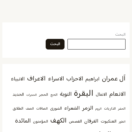
البحث
البحث
آل عمران
الاعراف
الاحزاب
الاسراء
الانبياء
ابراهيم
البقرة
الانعام
التوبة
الانفال
الحديد
الحجر
الحج
الحجرات
الزمر
الشعراء
الشورى
الطلاق
الذاريات
الصافات
الصف
الحشر
الروم
الكهف
المائدة
الفرقان
العنكبوت
القصص
المؤمنون
الطور