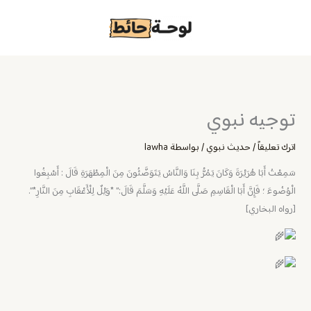
خطي
لى
لمحتوى
توجيه نبوي
اترك تعليقاً
/
حديث نبوي
/ بواسطة
lawha
سَمِعْتُ أَبَا هُرَيْرَةَ وَكَانَ يَمُرُّ بِنَا وَالنَّاسُ يَتَوَضَّئُونَ مِنَ الْمِطْهَرَةِ قَالَ : أَسْبِغُوا
الْوُضُوءَ ؛ فَإِنَّ أَبَا الْقَاسِمِ صَلَّى اللَّهُ عَلَيْهِ وَسَلَّمَ قَالَ:” *وَيْلٌ لِلْأَعْقَابِ مِنَ النَّارِ*”.
[رواه البخاري]