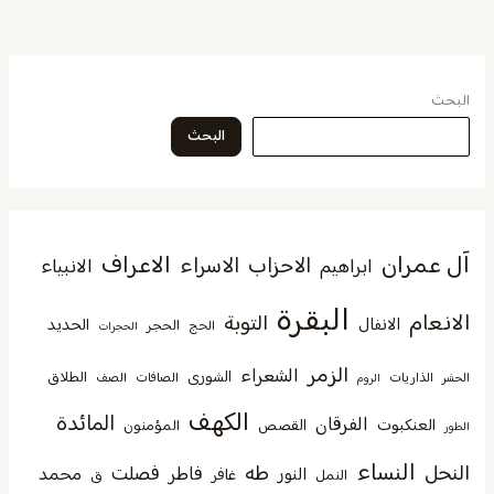
البحث
البحث
آل عمران
الاعراف
الاحزاب
الاسراء
الانبياء
ابراهيم
البقرة
الانعام
التوبة
الانفال
الحديد
الحجر
الحج
الحجرات
الزمر
الشعراء
الشورى
الطلاق
الذاريات
الصافات
الصف
الحشر
الروم
الكهف
المائدة
الفرقان
العنكبوت
القصص
المؤمنون
الطور
النساء
النحل
طه
فصلت
فاطر
محمد
النور
غافر
النمل
ق