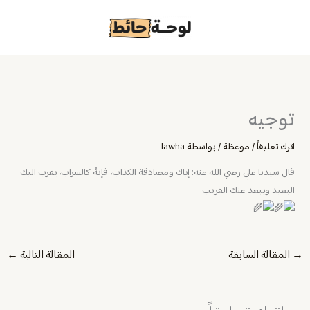
خطي
لى
لمحتوى
توجيه
اترك تعليقاً
/
موعظة
/ بواسطة
lawha
قال سيدنا علي رضي الله عنه: إياك ومصادقة الكذاب، فإنهُ كالسراب، يقرب اليك
البعيد ويبعد عنك القريب
→
المقالة السابقة
المقالة التالية
←