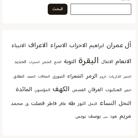
البحث
آل عمران
الاعراف
الاحزاب
الاسراء
الانبياء
ابراهيم
البقرة
الانعام
التوبة
الانفال
الحديد
الحجر
الحج
الحجرات
الزمر
الشعراء
الشورى
الطلاق
الذاريات
الصافات
الصف
الحشر
الروم
الكهف
المائدة
الفرقان
العنكبوت
القصص
المؤمنون
الطور
النساء
النحل
طه
فصلت
فاطر
محمد
النور
غافر
النمل
ق
مريم
يوسف
يونس
هود
يس